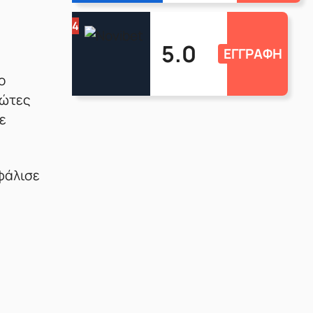
4
5.0
ΕΓΓΡΑΦΗ
ο
ρώτες
ε
φάλισε