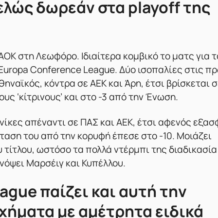
λώς δωρεάν στα playoff της
ΑΟΚ στη Λεωφόρο. Ιδιαίτερα κομβικό το ματς για τ
το Europa Conference League. Δύο ισοπαλίες στις π
θηναϊκός, κόντρα σε ΑΕΚ και Άρη, έτσι βρίσκεται σ
ους ‘κίτρινους’ και στο -3 από την Ένωση.
νίκες απέναντι σε ΠΑΣ και ΑΕΚ, έτσι αφενός εξασ
ταση του από την κορυφή έπεσε στο -10. Μοιάζει
υ τίτλου, ωστόσο τα πολλά ντέρμπι της διαδικασία
νόψει Μαρσέιγ και Κυπέλλου.
ague παίζει και αυτή την
χήματα με αμέτρητα ειδικά