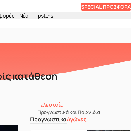
SPECIAL ΠΡΟΣΦΟΡΑ
φορές
Νέα
Tipsters
ρίς κατάθεση
Τελευταία
Προγνωστικά και Παιχνίδια
Προγνωστικά
Αγώνες