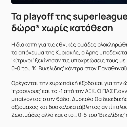
Τα playoff της superleagu
δώρα* χωρίς κατάθεση
Η διακοπή για τις εθνικές ομάδες ολοκληρώθη
το απόγευμα της Κυριακής, ο Άρης υποδέχεται 
‘κίτρινοι’ ξεκίνησαν τις υποχρεώσεις τους μ
0-0 του ‘Κ. Βικελίδης’ κόντρα στον Παναθηναϊ
Ορέγονται την ευρωπαϊκή έξοδο και για την ώ
‘πράσινους’ και το -1 από την ΑΕΚ. Ο ΠΑΣ Γιά
μπαίνοντας στην 6άδα. Δύσκολα θα διεκδική
αξιόμαχος και δυσκολοκατάβλητος αντίπαλος.
Ζωσιμάδες αλλά και στο… 0-5 του ‘Βικελίδης