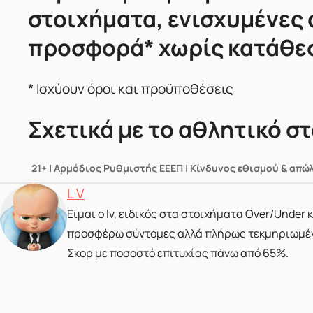
στοιχήματα, ενισχυμένες
προσφορά* χωρίς κατάθε
* Ισχύουν όροι και προϋποθέσεις
Σχετικά με το αθλητικό σ
21+ | Αρμόδιος Ρυθμιστής ΕΕΕΠ | Κίνδυνος εθισμού & απώ
Posted by
L V
Είμαι ο lv, ειδικός στα στοιχήματα Over/Under
προσφέρω σύντομες αλλά πλήρως τεκμηριωμένες
Σκορ με ποσοστό επιτυχίας πάνω από 65%.