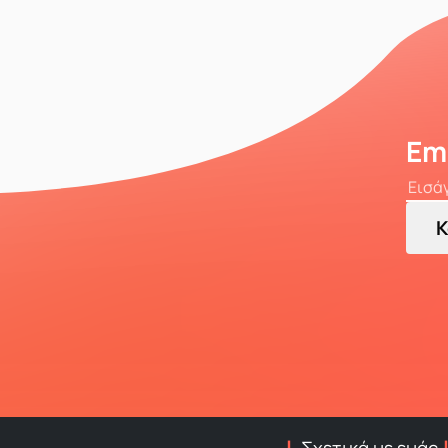
Em
Κ
Σχετικά με εμάς