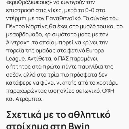
«ερυθρόλευκους» να κυνηγούν την
επιστροφή στις νίκες, μετά το 0-0 στο
ντέρμπι με τον Παναθηναϊκό. Το σύνολο του
Πέντρο Μαρτίνς θα έχει στο μυαλό του και το
μεσοβδόμαδο, κρισιμότατο ματς με την
Άιντραχτ, το οποίο μπορεί να κρίνει την
πορεία της ομάδας στο φετινό Europa
League. Αντίθετα, ο ΠΑΣ παραμένει
αήττητος στα πρώτα πέντε παιχνίδια της
σεζόν, αλλά στα τρία πιο πρόσφατα δεν
κατάφερε να φύγει νικητής από το χορτάρι,
παραχωρώντας ισοπαλίες σε Ιωνικό, ΟΦΗ
και Ατρόμητο.
Σχετικά με το αθλητικό
στοίχημα στη Bwin