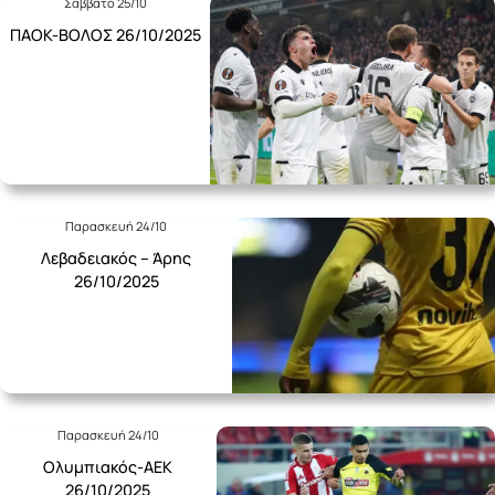
Σάββατο 25/10
ΠΑΟΚ-ΒΟΛΟΣ 26/10/2025
Παρασκευή 24/10
Λεβαδειακός – Άρης
26/10/2025
Παρασκευή 24/10
Ολυμπιακός-ΑΕΚ
26/10/2025