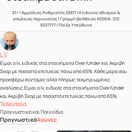
21+ | Αρμόδιος Ρυθμιστής ΕΕΕΠ | Κίνδυνος εθισμού &
απώλειας περιουσίας | Γραμμή βοήθειας ΚΕΘΕΑ: 210
9237777 | Παίξε Υπεύθυνα
Posted by
L V
Είμαι ο lv, ειδικός στα στοιχήματα Over/Under και Ακριβή
Σκορ με ποσοστό επιτυχίας πάνω από 65%. Κάθε μέρα σου
προσφέρω σύντομες αλλά πλήρως τεκμηριωμένες
αναλύσεις.Είμαι ο lv, ειδικός στα στοιχήματα Over/Under
και Ακριβή Σκορ με ποσοστό επιτυχίας πάνω από 65%.
Τελευταία
Προγνωστικά και Παιχνίδια
Προγνωστικά
Αγώνες