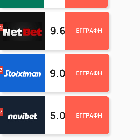
9.6
2
ΕΓΓΡΑΦΗ
9.0
3
ΕΓΓΡΑΦΗ
5.0
4
ΕΓΓΡΑΦΗ