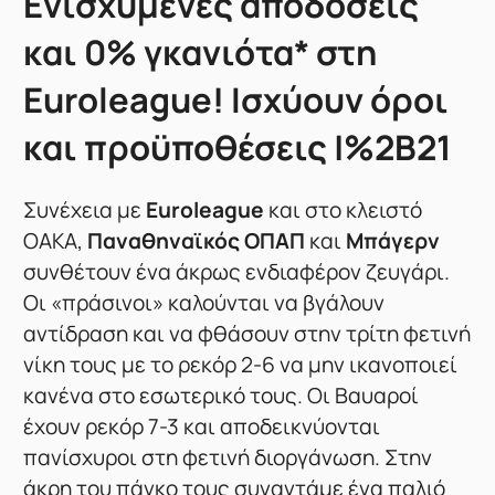
Ενισχυμένες αποδόσεις
και 0% γκανιότα* στη
Euroleague! Ισχύουν όροι
και προϋποθέσεις |%2B21
Συνέχεια με
Euroleague
και στο κλειστό
ΟΑΚΑ,
Παναθηναϊκός ΟΠΑΠ
και
Μπάγερν
συνθέτουν ένα άκρως ενδιαφέρον ζευγάρι.
Οι «πράσινοι» καλούνται να βγάλουν
αντίδραση και να φθάσουν στην τρίτη φετινή
νίκη τους με το ρεκόρ 2-6 να μην ικανοποιεί
κανένα στο εσωτερικό τους. Οι Βαυαροί
έχουν ρεκόρ 7-3 και αποδεικνύονται
πανίσχυροι στη φετινή διοργάνωση. Στην
άκρη του πάγκο τους συναντάμε ένα παλιό