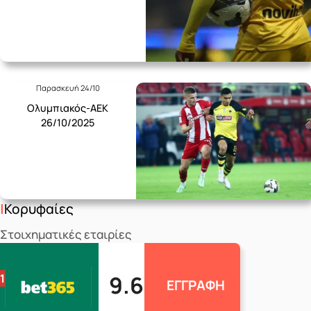
Παρασκευή 24/10
Ολυμπιακός-ΑΕΚ
26/10/2025
Κορυφαίες
Στοιχηματικές εταιρίες
9.6
1
ΕΓΓΡΑΦΗ