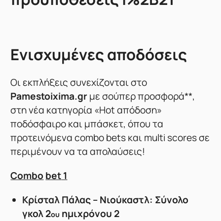
Ενισχυμένες αποδόσεις
Οι εκπλήξεις συνεχίζονται στο
Pamestoixima.gr
με σούπερ προσφορά**,
στη νέα κατηγορία «Hot απόδοση»
ποδόσφαιρο και μπάσκετ, όπου τα
προτεινόμενα combo bets και multi scores σε
περιμένουν να τα απολαύσεις!
Combo
bet
1
Κρίσταλ Πάλας – Νιούκαστλ: Σύνολο
γκολ 2
ημιχρόνου 2
ου