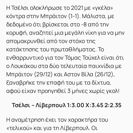
Η Τσέλσι ολοκλήρωσε το 2021 με «γκέλα»
κόντρα στην Μπράιτον (1-1). Μάλιστα, με
δεδομένο ότι βρίσκεται στο -8 από την
κορυφή, αναζητεί μια μεγάλη νίκη για να μην
απομακρυνθεί από τον στόχο της
κατάκτησης του πρωταθλήματος. Το
ενθαρρυντικό για τον Τόμας Τούχελ είναι ότι
ο Λουκάκου στα δύο τελευταία παιχνίδια με
Μπράιτον (29/12) και Αστον Βίλα (26/12),
ξαναβρήκε την επαφή του με τα δίχτυα,
αφού είχαν προηγηθεί 3 μήνες χωρίς γκολ!
Τσέλσι – Λίβερπουλ 1:3.00 X:3.45 2:2.35
Η αναμέτρηση έχει τον χαρακτήρα του
«τελικού» και για τη Λίβερπουλ. Οι