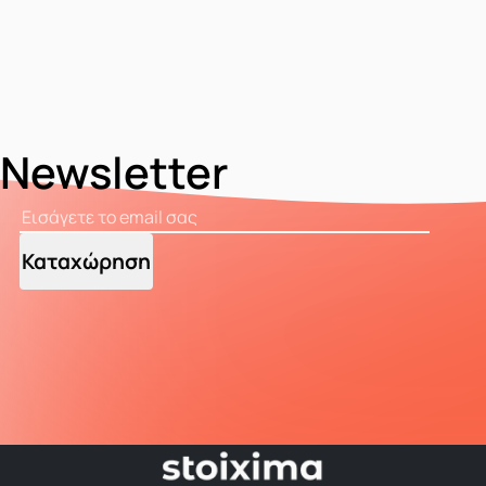
Newsletter
Καταχώρηση