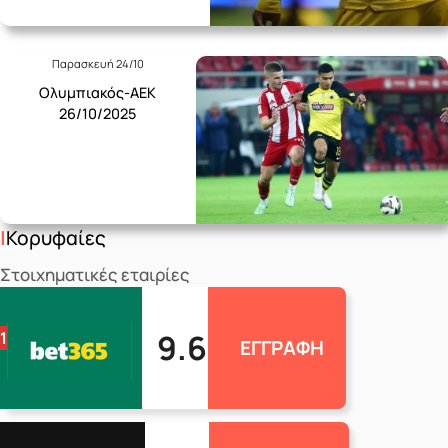
Παρασκευή 24/10
Ολυμπιακός-ΑΕΚ
26/10/2025
Κορυφαίες
Στοιχηματικές εταιρίες
9.6
1
ΕΓΓΡΑΦΗ