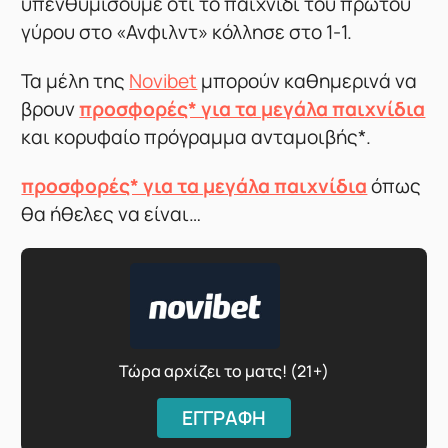
υπενθυμίσουμε ότι το παιχνίδι του πρώτου
γύρου στο «Ανφιλντ» κόλλησε στο 1-1.
Τα μέλη της
Novibet
μπορούν καθημερινά να
βρουν
προσφορές* για τα μεγάλα παιχνίδια
και κορυφαίο πρόγραμμα ανταμοιβής*.
προσφορές* για τα μεγάλα παιχνίδια
όπως
θα ήθελες να είναι…
Τώρα αρχίζει το ματς! (21+)
ΕΓΓΡΑΦΗ