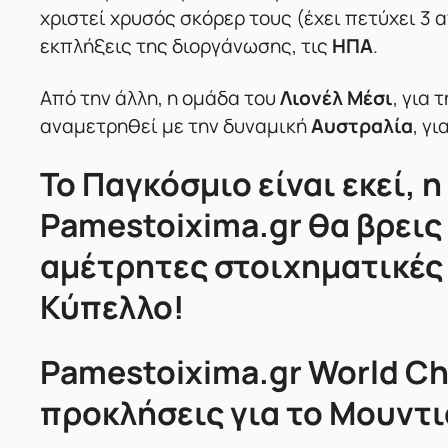
χριστεί χρυσός σκόρερ τους (έχει πετύχει 3 α
εκπλήξεις της διοργάνωσης, τις
ΗΠΑ
.
Από την άλλη, η ομάδα του
Λιονέλ Μέσι
, για 
αναμετρηθεί με την δυναμική
Αυστραλία
, γ
Το Παγκόσμιο είναι εκεί, 
Pamestoixima.gr θα βρεις
αμέτρητες στοιχηματικές 
Κύπελλο!
Pamestoixima.gr World Ch
προκλήσεις για το Μουντι