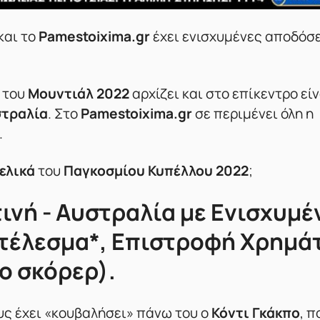
και το
Pamestoixima.gr
έχει ενισχυμένες αποδόσε
» του
Μουντιάλ 2022
αρχίζει και στο επίκεντρο είν
στραλία
. Στο
Pamestoixima.gr
σε περιμένει όλη η
.
ελικά
του
Παγκοσμίου Κυπέλλου 2022
;
τινή - Αυστραλία με Ενισχυμέ
οτέλεσμα*, Επιστροφή Χρημά
ο σκόρερ).
ους έχει «κουβαλήσει» πάνω του ο
Κόντι Γκάκπο
, π