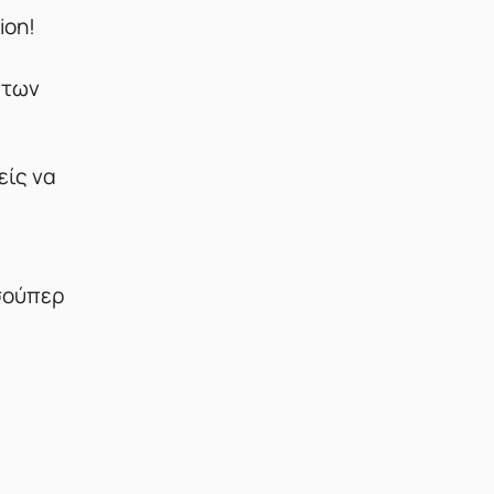
ion!
 των
είς να
σούπερ