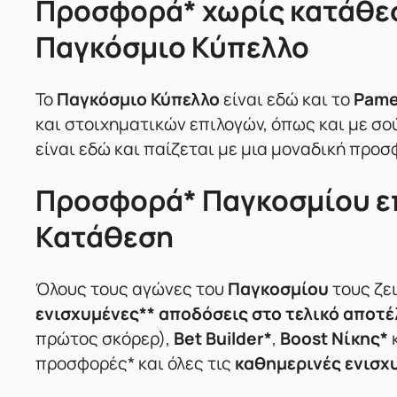
Προσφορά* χωρίς κατάθεσ
Παγκόσμιο Κύπελλο
Το
Παγκόσμιο Κύπελλο
είναι εδώ και το
Pame
και στοιχηματικών επιλογών, όπως και με σ
είναι εδώ και παίζεται με μια μοναδική προ
Προσφορά* Παγκοσμίου επ
Κατάθεση
Όλους τους αγώνες του
Παγκοσμίου
τους ζε
ενισχυμένες** αποδόσεις στο τελικό αποτ
πρώτος σκόρερ),
Bet Builder*
,
Boost Νίκης*
προσφορές* και όλες τις
καθημερινές ενισχ