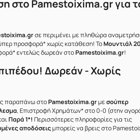
η στο Pamestoixima.gr για τ
stoixima.gr
σε περιμένει με πληθώρα αναμετρή
ούπερ προσφορά* χωρίς κατάθεση! Το
Μουντιάλ 2
σφορά* εντελώς δωρεάν στο
Pamestoixima.gr
!
ιπέδου! Δωρεάν - Χωρίς
ις παραπάνω στο
Pamestoixima.gr
με
σούπερ
έλεσμα
, Επιστροφή Χρημάτων* στο 0-0 (στην αγορ
και
Παρά 1*!
Περισσότερες πληροφορίες για τις
υμένες αποδόσεις
μπορείς να βρεις στο Pamestoix