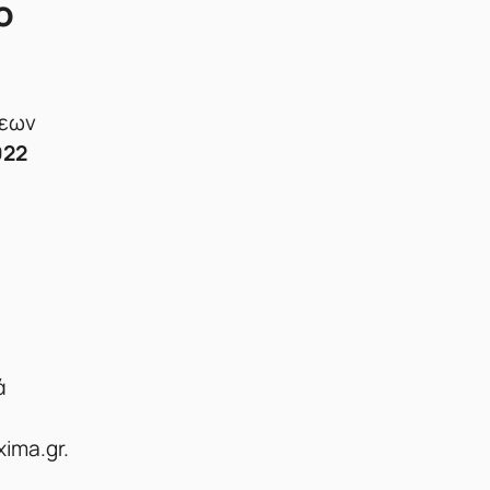
ο
σεων
022
ά
ima.gr.