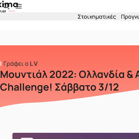
Skip to main content
Στοιχηματικές
Προγν
Γράφει ο
L V
Μουντιάλ 2022: Ολλανδία & Α
Challenge! Σάββατο 3/12