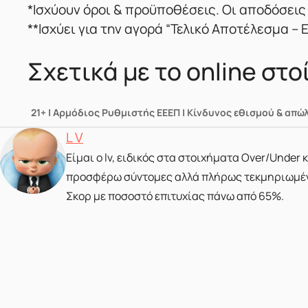
*Ισχύουν όροι & προϋποθέσεις. Οι αποδόσεις
**Ισχύει για την αγορά “Τελικό Αποτέλεσμα –
Σχετικά με το online στ
21+ | Αρμόδιος Ρυθμιστής ΕΕΕΠ | Κίνδυνος εθισμού & απώ
Posted by
L V
Είμαι ο lv, ειδικός στα στοιχήματα Over/Under
προσφέρω σύντομες αλλά πλήρως τεκμηριωμένες
Σκορ με ποσοστό επιτυχίας πάνω από 65%.