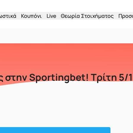
ωστικά
Κουπόνι
Live
Θεωρία Στοιχήματος
Προσ
ς στην Sportingbet! Τρίτη 5/1