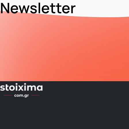
Newsletter