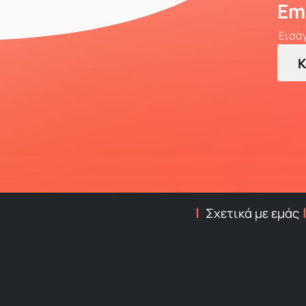
Em
Κ
Σχετικά με εμάς