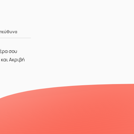
Υπεύθυνα
μέρα σου
 και Ακριβή