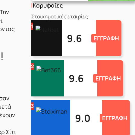
Κορυφαίες
 Την
Στοιχηματικές εταιρίες
ι
1
τώντας
9.6
ΕΓΓΡΑΦΗ
!
2
9.6
ΕΓΓΡΑΦΗ
εσαν
μετά
3
 έχουν
9.0
ΕΓΓΡΑΦΗ
ρ Σίτι