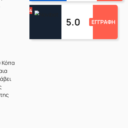
.
4
5.0
ΕΓΓΡΑΦΗ
υ Κόπα
αια
λάβει
ς
 της