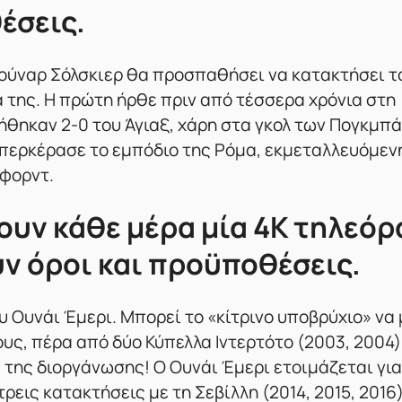
έσεις.
κούναρ Σόλσκιερ θα προσπαθήσει να κατακτήσει τ
α της. Η πρώτη ήρθε πριν από τέσσερα χρόνια στη
λήθηκαν 2-0 του Άγιαξ, χάρη στα γκολ των Πογκμπά
 υπερκέρασε το εμπόδιο της Ρόμα, εκμεταλλευόμεν
άφορντ.
ζουν κάθε μέρα μία 4Κ τηλεό
υν όροι και προϋποθέσεις.
υ Ουνάι Έμερι. Μπορεί το «κίτρινο υποβρύχιο» να
υς, πέρα από δύο Κύπελλα Ιντερτότο (2003, 2004)
 της διοργάνωσης! Ο Ουνάι Έμερι ετοιμάζεται για
εις κατακτήσεις με τη Σεβίλλη (2014, 2015, 2016)