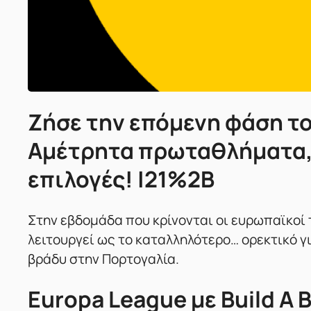
Ζήσε την επόμενη φάση του
Αμέτρητα πρωταθλήματα, 
επιλογές! |21%2B
Στην εβδομάδα που κρίνονται οι ευρωπαϊκοί τ
λειτουργεί ως το καταλληλότερο… ορεκτικό γ
βράδυ στην Πορτογαλία.
Europa League με Build A B