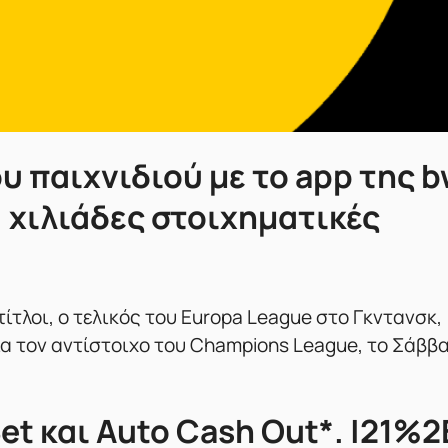
 παιχνιδιού με το app της b
χιλιάδες στοιχηματικές
ίτλοι, ο τελικός του Europa League στο Γκντανσκ,
ια τον αντίστοιχο του Champions League, το Σάββ
et και Auto Cash Out*. |21%2