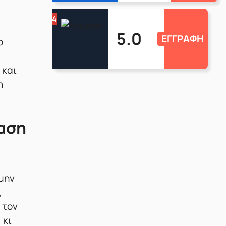
4
5.0
ΕΓΓΡΑΦΗ
ο
 και
η
ραση
 μην
,
 τον
 κι