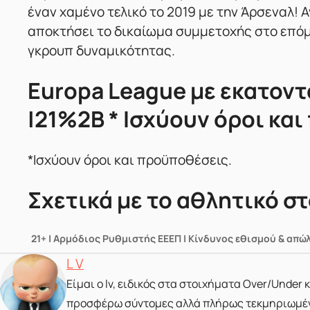
έναν χαμένο τελικό το 2019 με την Άρσεναλ! 
αποκτήσει το δικαίωμα συμμετοχής στο επόμ
γκρουπ δυναμικότητας.
Europa League με εκατοντά
|21%2B * Ισχύουν όροι κα
*Ισχύουν όροι και προϋποθέσεις.
Σχετικά με το αθλητικό σ
21+ | Αρμόδιος Ρυθμιστής ΕΕΕΠ | Κίνδυνος εθισμού & απώ
Posted by
L V
Είμαι ο lv, ειδικός στα στοιχήματα Over/Under
προσφέρω σύντομες αλλά πλήρως τεκμηριωμένες