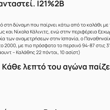
ανταστεί. |21%2B
ό στη δύναμη που παίρνει κάτω από το καλάθι με
ς και Νίκολα Κάλινιτς, ενώ στην περιφέρεια ξεχωρ
ρία των αναμετρήσεων στην Ισπανία, ο Παναθηναϊ
ο 2000, με πιο πρόσφατο το περσινό 94-87 στις 3
άουντ – Καλάθης 22 πόντοι, 10 ασίστ)
 Κάθε λεπτό του αγώνα παίζε