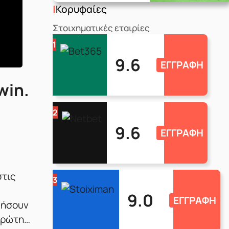
Κορυφαίες
Στοιχηματικές εταιρίες
1
9.6
ΕΓΓΡΑΦΗ
win.
2
9.6
ΕΓΓΡΑΦΗ
στις
3
9.0
ΕΓΓΡΑΦΗ
θήσουν
 πρώτη…