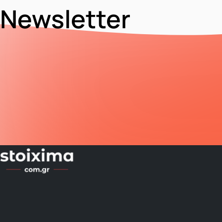
Newsletter