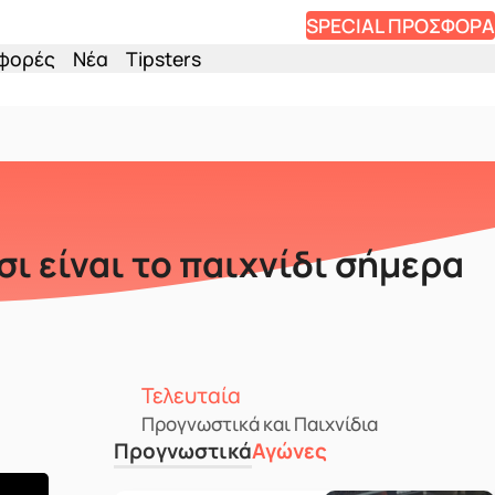
SPECIAL ΠΡΟΣΦΟΡΑ
φορές
Νέα
Tipsters
σι είναι το παιχνίδι σήμερα
Τελευταία
Προγνωστικά και Παιχνίδια
Προγνωστικά
Αγώνες