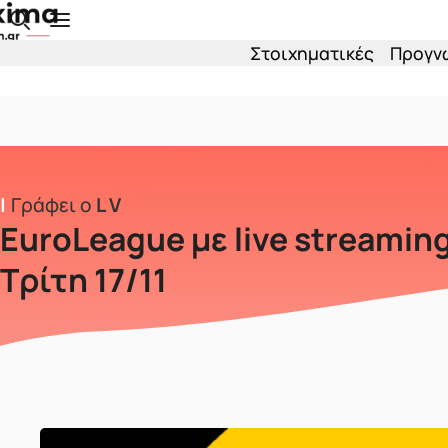
Skip to main content
Στοιχηματικές
Προγν
Γράφει ο
L V
EuroLeague με live streaming
Τρίτη 17/11