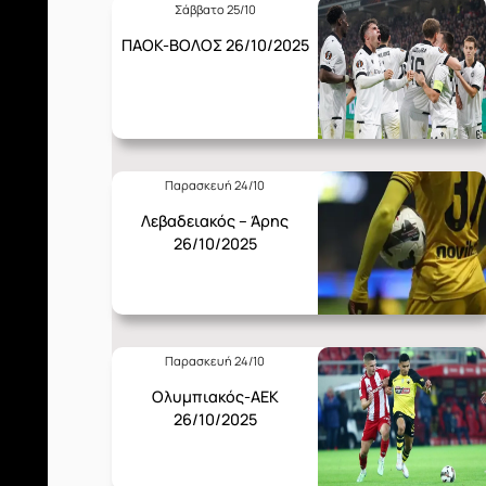
Σάββατο 25/10
ΠΑΟΚ-ΒΟΛΟΣ 26/10/2025
Παρασκευή 24/10
Λεβαδειακός – Άρης
26/10/2025
Παρασκευή 24/10
Ολυμπιακός-ΑΕΚ
26/10/2025