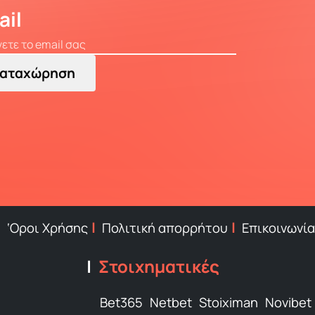
ail
αταχώρηση
‘Οροι Χρήσης
Πολιτική απορρήτου
Επικοινωνία
Στοιχηματικές
Bet365
Netbet
Stoiximan
Novibet