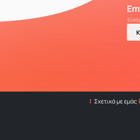
Em
Κ
Σχετικά με εμάς