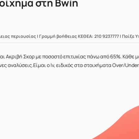
τοίχημα στη Bwin
λειας περιουσίας | Γραμμή βοήθειας ΚΕΘΕΑ: 210 9237777 | Παίξε 
 και Ακριβή Σκορ με ποσοστό επιτυχίας πάνω από 65%. Κάθε 
 αναλύσεις.Είμαι ο lv, ειδικός στα στοιχήματα Over/Under