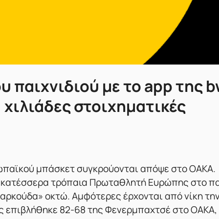
 παιχνιδιού με το app της b
χιλιάδες στοιχηματικές
ρωπαϊκού μπάσκετ συγκρούονται απόψε στο ΟΑΚΑ.
εκατέσσερα τρόπαια Πρωταθλητή Ευρώπης στο πα
 «αρκούδα» οκτώ. Αμφότερες έρχονται από νίκη τη
 επιβλήθηκε 82-68 της Φενερμπαχτσέ στο ΟΑΚΑ,