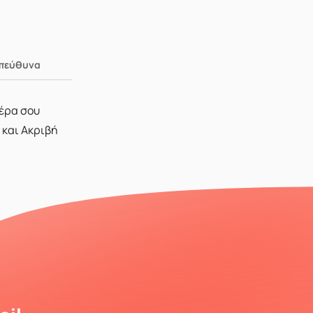
Υπεύθυνα
μέρα σου
 και Ακριβή