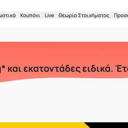
ωστικά
Κουπόνι
Live
Θεωρία Στοιχήματος
Προσ
* και εκατοντάδες ειδικά. Έτ