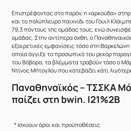
Επιστρέφοντας στο παρόν, η «αρκούδα» στηρί
και το πολύπλευρο παιχνίδι του Γουιλ Κλάιμπ
79,3 πόντους της ομάδας τους, ενώ συνεισφέ
ομάδας. Στην αντίπερα όχθη, ο Παναθηναικός
εξαιρετικές εμφανίσεις τόσο στη Βαρκελώνη 
οποία άγγιξε το προσωπικό του ρεκόρ παραγω
του Βόβορα, τα βλέμματα τραβούν τόσο ο Μάρ
Ντίνος Μήτογλου που κατεβάζει κάτι λιγότερ
Παναθηναϊκός – ΤΣΣΚΑ Μό
παίζει στη bwin. |21%2B
* Ισχύουν όροι και προϋποθέσεις