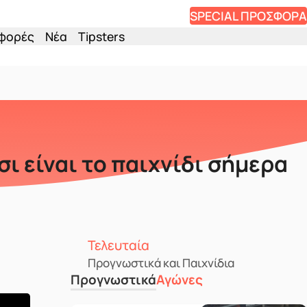
SPECIAL ΠΡΟΣΦΟΡΑ
φορές
Νέα
Tipsters
σι είναι το παιχνίδι σήμερα
Τελευταία
Προγνωστικά και Παιχνίδια
Προγνωστικά
Αγώνες