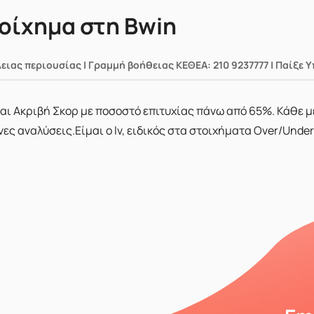
τοίχημα στη Bwin
λειας περιουσίας | Γραμμή βοήθειας ΚΕΘΕΑ: 210 9237777 | Παίξε 
 και Ακριβή Σκορ με ποσοστό επιτυχίας πάνω από 65%. Κάθε 
 αναλύσεις.Είμαι ο lv, ειδικός στα στοιχήματα Over/Under