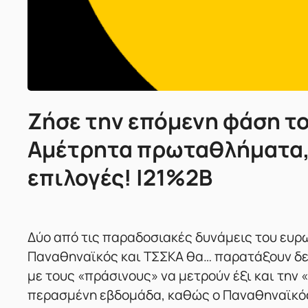
Ζήσε την επόμενη φάση του
Αμέτρητα πρωταθλήματα, 
επιλογές! |21%2B
Δ
ύο από τις παραδοσιακές δυνάμεις του ευ
Παναθηναϊκός και ΤΣΣΚΑ θα… παρατάξουν δ
με τους «πράσινους» να μετρούν έξι και την
περασμένη εβδομάδα, καθώς ο Παναθηναϊκός