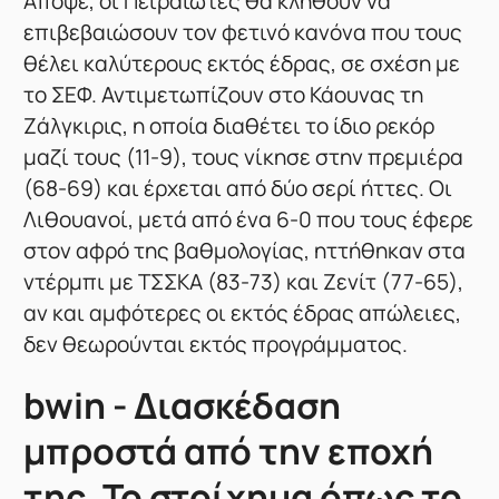
Απόψε, οι Πειραιώτες θα κληθούν να
επιβεβαιώσουν τον φετινό κανόνα που τους
θέλει καλύτερους εκτός έδρας, σε σχέση με
το ΣΕΦ. Αντιμετωπίζουν στο Κάουνας τη
Ζάλγκιρις, η οποία διαθέτει το ίδιο ρεκόρ
μαζί τους (11-9), τους νίκησε στην πρεμιέρα
(68-69) και έρχεται από δύο σερί ήττες. Οι
Λιθουανοί, μετά από ένα 6-0 που τους έφερε
στον αφρό της βαθμολογίας, ηττήθηκαν στα
ντέρμπι με ΤΣΣΚΑ (83-73) και Ζενίτ (77-65),
αν και αμφότερες οι εκτός έδρας απώλειες,
δεν θεωρούνται εκτός προγράμματος.
bwin - Διασκέδαση
μπροστά από την εποχή
της. Το στοίχημα όπως το