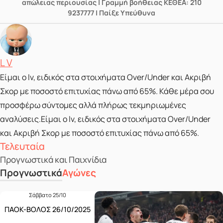
απώλειας περιουσίας | Γραμμή βοήθειας ΚΕΘΕΑ: 210
9237777 | Παίξε Υπεύθυνα
Posted by
L V
Είμαι ο lv, ειδικός στα στοιχήματα Over/Under και Ακριβή
Σκορ με ποσοστό επιτυχίας πάνω από 65%. Κάθε μέρα σου
προσφέρω σύντομες αλλά πλήρως τεκμηριωμένες
αναλύσεις.Είμαι ο lv, ειδικός στα στοιχήματα Over/Under
και Ακριβή Σκορ με ποσοστό επιτυχίας πάνω από 65%.
Τελευταία
Προγνωστικά και Παιχνίδια
Προγνωστικά
Αγώνες
Σάββατο 25/10
ΠΑΟΚ-ΒΟΛΟΣ 26/10/2025