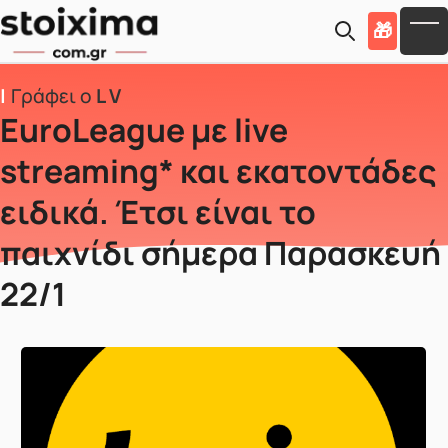
Skip to main content
🎁
To
Γράφει ο
L V
EuroLeague με live
streaming* και εκατοντάδες
ειδικά. Έτσι είναι το
παιχνίδι σήμερα Παρασκευή
22/1