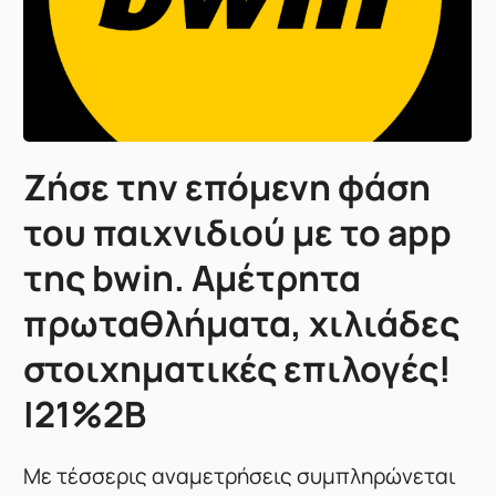
Ζήσε την επόμενη φάση
του παιχνιδιού με το app
της bwin. Αμέτρητα
πρωταθλήματα, χιλιάδες
στοιχηματικές επιλογές!
|21%2B
Με τέσσερις αναμετρήσεις συμπληρώνεται