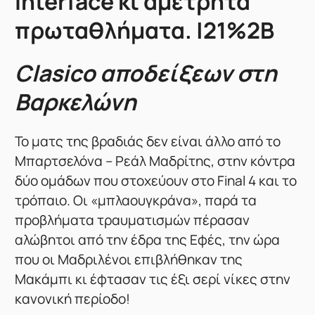
interface κι αμέτρητα
πρωταθλήματα. |21%2B
Clasico
αποδείξεων στη
Βαρκελώνη
Το ματς της βραδιάς δεν είναι άλλο από το
Μπαρτσελόνα – Ρεάλ Μαδρίτης, στην κόντρα
δύο ομάδων που στοχεύουν στο Final 4 και το
τρόπαιο. Οι «μπλαουγκράνα», παρά τα
προβλήματα τραυματισμών πέρασαν
αλώβητοι από την έδρα της Εφές, την ώρα
που οι Μαδριλένοι επιβλήθηκαν της
Μακάμπι κι έφτασαν τις έξι σερί νίκες στην
κανονική περίοδο!