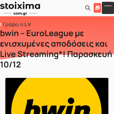
Skip to main content
🎁
To
Γράφει ο
L V
bwin – EuroLeague με
ενισχυμένες αποδόσεις και
Live Streaming*! Παρασκευή
10/12