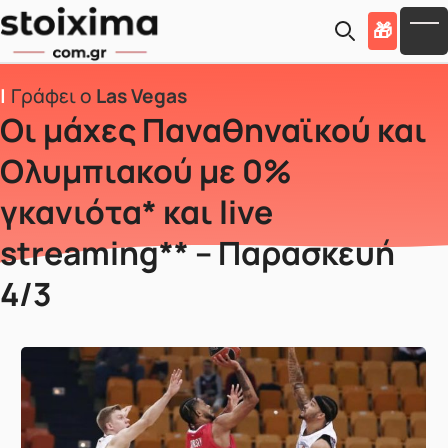
Skip to main content
🎁
To
Γράφει ο
Las Vegas
Οι μάχες Παναθηναϊκού και
Ολυμπιακού με 0%
γκανιότα* και live
streaming** – Παρασκευή
4/3