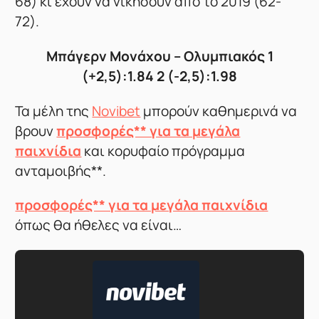
68) κι έχουν να νικήσουν από το 2019 (62-
72).
Μπάγερν Μονάχου – Ολυμπιακός 1
(+2,5):1.84 2 (-2,5):1.98
Τα μέλη της
Novibet
μπορούν καθημερινά να
βρουν
προσφορές** για τα μεγάλα
παιχνίδια
και κορυφαίο πρόγραμμα
ανταμοιβής**.
προσφορές** για τα μεγάλα παιχνίδια
όπως θα ήθελες να είναι…