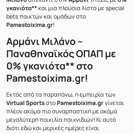
γκανιότα**
και μια πλούσια λίστα με special
bets παικτών και ομάδων στο
Pamestoixima
.
gr
!
Αρμάνι Μιλάνο –
Παναθηναϊκός ΟΠΑΠ με
0% γκανιότα** στο
Pamestoixima.gr!
Εκτός από τα παραπάνω, η εμπειρία των
Virtual Sports
στο
Pamestoixima.gr
γίνεται
πλέον ακόμα πιο συναρπαστική με ακόμα
μεγαλύτερη ποικιλία παιχνιδιών! Κι αυτό
διότι εδώ και μερικές ημέρες είναι