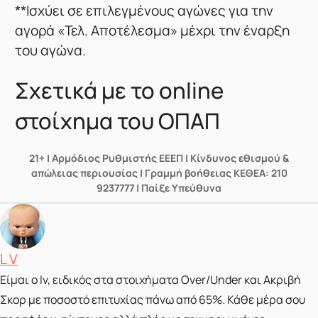
**Ισχύει σε επιλεγμένους αγώνες για την
αγορά «Τελ. Αποτέλεσμα» μέχρι την έναρξη
του αγώνα.
Σχετικά με το online
στοίχημα του ΟΠΑΠ
21+ | Αρμόδιος Ρυθμιστής ΕΕΕΠ | Κίνδυνος εθισμού &
απώλειας περιουσίας | Γραμμή βοήθειας ΚΕΘΕΑ: 210
9237777 | Παίξε Υπεύθυνα
Posted by
L V
Είμαι ο lv, ειδικός στα στοιχήματα Over/Under και Ακριβή
Σκορ με ποσοστό επιτυχίας πάνω από 65%. Κάθε μέρα σου