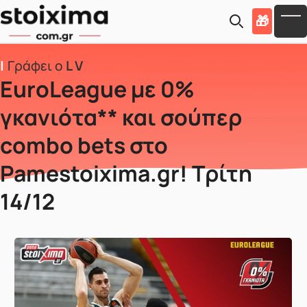
Skip to main content
🎁
To
Γράφει ο
L V
EuroLeague με 0%
γκανιότα** και σούπερ
combo bets στο
Pamestoixima.gr! Τρίτη
14/12