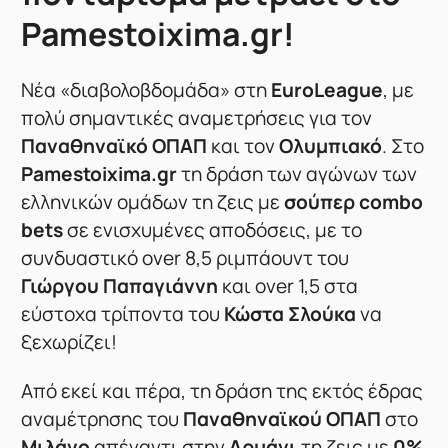
Pamestoixima.gr!
Νέα «διαβολοβδομάδα» στη
EuroLeague
, με
πολύ σημαντικές αναμετρήσεις για τον
Παναθηναϊκό
ΟΠΑΠ
και τον
Ολυμπιακό
. Στο
Pamestoixima
.
gr
τη δράση των αγώνων των
ελληνικών ομάδων τη ζεις με
σούπερ
combo
bets
σε ενισχυμένες αποδόσεις, με το
συνδυαστικό over 8,5 ριμπάουντ του
Γιώργου
Παπαγιάννη
και over 1,5 στα
εύστοχα τρίποντα του
Κώστα
Σλούκα
να
ξεχωρίζει!
Από εκεί και πέρα, τη δράση της εκτός έδρας
αναμέτρησης του
Παναθηναϊκού
ΟΠΑΠ
στο
Μιλάνο
απέναντι στην
Αρμάνι
τη ζεις με
0%