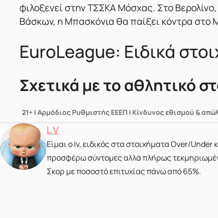
φιλοξενεί στην ΤΣΣΚΑ Μόσχας. Στο Βερολίνο,
Βάσκων, η Μπασκόνια θα παίξει κόντρα στο 
EuroLeague: Ειδικά στοι
Σχετικά με το αθλητικό σ
21+ | Αρμόδιος Ρυθμιστής ΕΕΕΠ | Κίνδυνος εθισμού & απώ
Posted by
L V
Είμαι ο lv, ειδικός στα στοιχήματα Over/Under
προσφέρω σύντομες αλλά πλήρως τεκμηριωμένες
Σκορ με ποσοστό επιτυχίας πάνω από 65%.