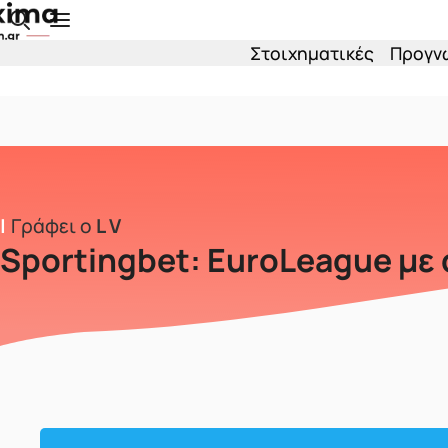
Skip to main content
Στοιχηματικές
Προγν
Γράφει ο
L V
Sportingbet: EuroLeague με 