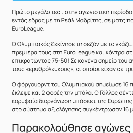
Πρώτο μεγάλο τεστ στην αγωνιστική περίοδο
εντός έδρας με τη Ρεάλ Μαδρίτης, σε ματς πο
EuroLeague.
Ο Ολυμπιακός ξεκίνησε τη σεζόν με το γκάζι
πρεμιέρα τους στη EuroLeague και κόντρα σ
επικρατώντας 75-50! Σε κανένα σημείο του 
τους «ερυθρόλευκους», οι οποίοι είχαν σε 
Ο φόργουορντ του Ολυμπιακού σημείωσε 16 πό
έκλεψε και 2 φορές την μπάλα. Ο Γάλλος σέν
κορυφαία διοργάνωση μπάσκετ της Ευρώπης, ε
στο σύστημα αξιολόγησης συγκέντρωσαν 16 
Παρακολούθησε αγώνες 