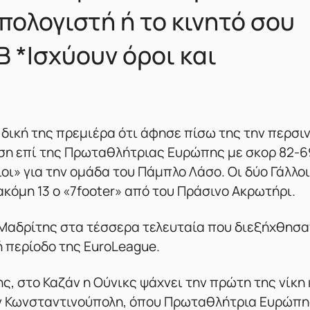
πολογιστή ή το κινητό σου
2B *Ισχύουν όροι και
η δική της πρεμιέρα ότι άφησε πίσω της την περσι
ση επί της Πρωταθλήτριας Ευρώπης με σκορ 82-6
οι» για την ομάδα του Πάμπλο Λάσο. Οι δύο Γάλλοι
ακόμη 13 ο «7footer» από του Πράσινο Ακρωτήρι.
 Μαδρίτης στα τέσσερα τελευταία που διεξήχθησα
ή περίοδο της EuroLeague.
, στο Καζάν η Ούνικς ψάχνει την πρώτη της νίκη
ην Κωνσταντινούπολη, όπου Πρωταθλήτρια Ευρώπη