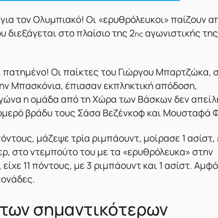
 για τον Ολυμπιακό! Οι «ερυθρόλευκοι» παίζουν 
υ διεξάγεται στο πλαίσιο της 2
αγωνιστικής της
ης
… πατημένο! Οι παίκτες του Γιώργου Μπαρτζώκα, 
την Μπασκόνια, έπιασαν εκπληκτική απόδοση,
αγώνα η ομάδα από τη Χώρα των Βάσκων δεν απεί
τρομερό βράδυ τους Σάσα Βεζένκοφ και Μουσταφά 
ντους, μάζεψε τρία ριμπάουντ, μοίρασε 1 ασίστ,
τερ, στο ντεμπούτο του με τα «ερυθρόλευκα» στην
ίχε 11 πόντους, με 3 ριμπάουντ και 1 ασίστ. Αμφ
μονάδες.
των σημαντικότερων