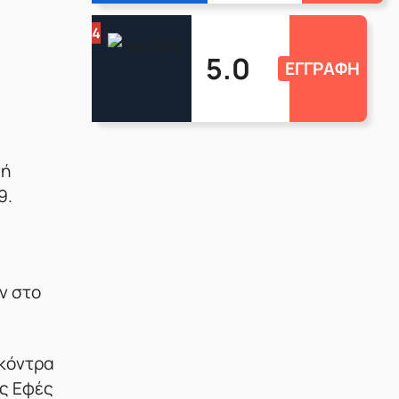
4
5.0
ΕΓΓΡΑΦΗ
νή
9.
ν στο
 κόντρα
ς Εφές