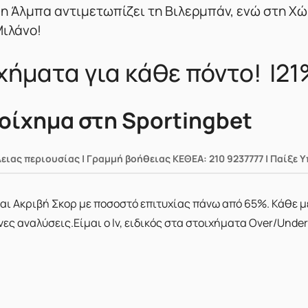
 η Άλμπα αντιμετωπίζει τη Βιλερμπάν, ενώ στη Χ
Μιλάνο!
χήματα για κάθε πόντο! |2
τοίχημα στη Sportingbet
λειας περιουσίας | Γραμμή βοήθειας ΚΕΘΕΑ: 210 9237777 | Παίξε 
 και Ακριβή Σκορ με ποσοστό επιτυχίας πάνω από 65%. Κάθε 
 αναλύσεις.Είμαι ο lv, ειδικός στα στοιχήματα Over/Under