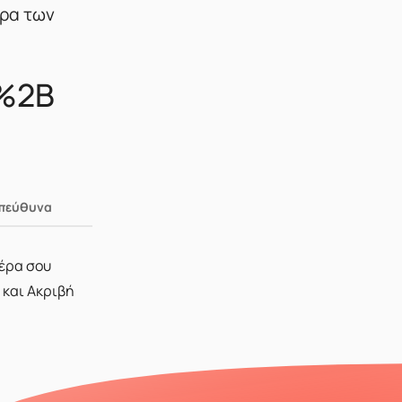
ώρα των
1%2B
Υπεύθυνα
μέρα σου
 και Ακριβή