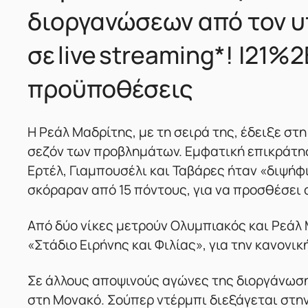
διοργανώσεων από τον υ
σε live streaming*! |21%
προϋποθέσεις
Η Ρεάλ Μαδρίτης, με τη σειρά της, έδειξε στ
σεζόν των προβλημάτων. Εμφατική επικράτη
Ερτέλ, Γιαμπουσέλι και Ταβάρες ήταν «διψήφι
σκόραραν από 15 πόντους, για να προσθέσει 
Από δύο νίκες μετρούν Ολυμπιακός και Ρεάλ
«Στάδιο Ειρήνης και Φιλίας», για την κανονικ
Σε άλλους αποψινούς αγώνες της διοργάνωσης
στη Μονακό. Σούπερ ντέρμπι διεξάγεται στ