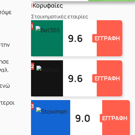
Κορυφαίες
απόψε
Στοιχηματικές εταιρίες
1
9.6
ΕΓΓΡΑΦΗ
στην
λησε
2
Φαλ.
9.6
ΕΓΓΡΑΦΗ
 ενώ
ότεροι
3
9.0
ΕΓΓΡΑΦΗ