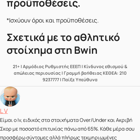
προϋποθέσεις.
*Ισχύουν όροι και προϋποθέσεις.
Σχετικά με το αθλητικό
στοίχημα στη Bwin
21+ | Αρμόδιος Ρυθμιστής ΕΕΕΠ | Κίνδυνος εθισμού &
απώλειας περιουσίας | Γραμμή βοήθειας ΚΕΘΕΑ: 210
9237777 | Παίξε Υπεύθυνα
Posted by
L V
Είμαι ο lv, ειδικός στα στοιχήματα Over/Under και Ακριβή
Σκορ με ποσοστό επιτυχίας πάνω από 65%. Κάθε μέρα σου
προσφέρω σύντομες αλλά πλήρως τεκμηριωμένες