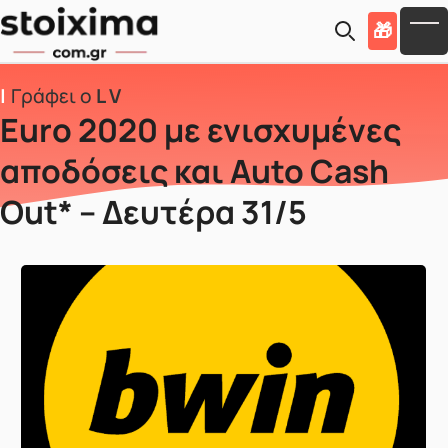
Skip to main content
🎁
To
Γράφει ο
L V
Euro 2020 με ενισχυμένες
αποδόσεις και Auto Cash
Out* – Δευτέρα 31/5