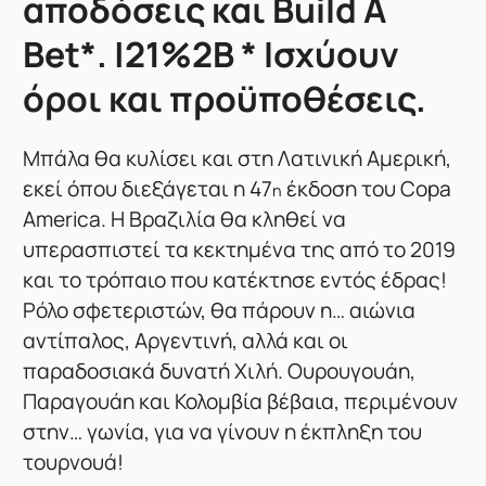
αποδόσεις και Build A
Bet*. |21%2B * Ισχύουν
όροι και προϋποθέσεις.
Μπάλα θα κυλίσει και στη Λατινική Αμερική,
εκεί όπου διεξάγεται η 47
έκδοση του Copa
η
America. H Βραζιλία θα κληθεί να
υπερασπιστεί τα κεκτημένα της από το 2019
και το τρόπαιο που κατέκτησε εντός έδρας!
Ρόλο σφετεριστών, θα πάρουν η… αιώνια
αντίπαλος, Αργεντινή, αλλά και οι
παραδοσιακά δυνατή Χιλή. Ουρουγουάη,
Παραγουάη και Κολομβία βέβαια, περιμένουν
στην… γωνία, για να γίνουν η έκπληξη του
τουρνουά!