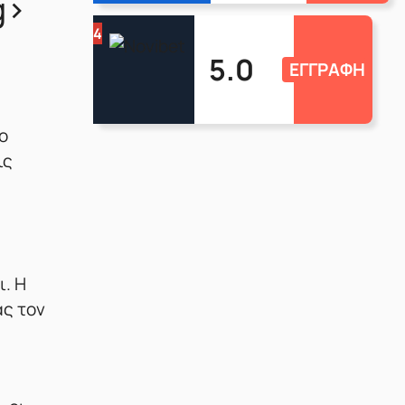
g>
4
5.0
ΕΓΓΡΑΦΗ
ο
ις
ι. Η
ας τον