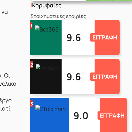
Κορυφαίες
 να
Στοιχηματικές εταιρίες
1
9.6
ς
ΕΓΓΡΑΦΗ
2
9.6
. Οι
ΕΓΓΡΑΦΗ
νολικά
 έργο
3
ιατί
9.0
ΕΓΓΡΑΦΗ