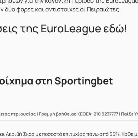
ήσεων για την κανονική περίοδο της EuroLeague,
ν δύο φορές και αντίστοιχες οι Πειραιώτες.
εις της EuroLeague εδώ!
τοίχημα στη Sportingbet
λειας περιουσίας | Γραμμή βοήθειας ΚΕΘΕΑ: 210 9237777 | Παίξε 
 και Ακριβή Σκορ με ποσοστό επιτυχίας πάνω από 65%. Κάθε 