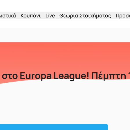
ωστικά
Κουπόνι
Live
Θεωρία Στοιχήματος
Προσ
 στο Europa League! Πέμπτη 