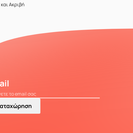
 και Ακριβή
ail
αταχώρηση