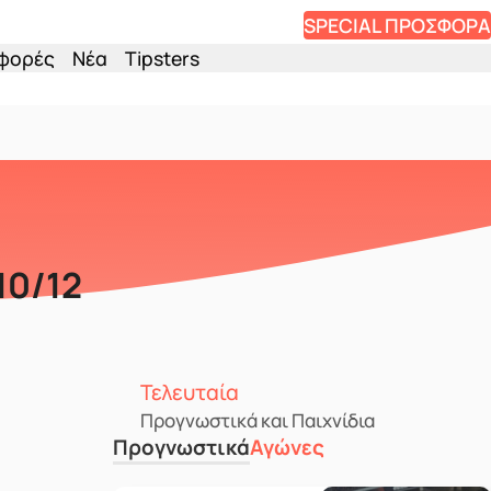
SPECIAL ΠΡΟΣΦΟΡΑ
φορές
Νέα
Tipsters
10/12
Τελευταία
Προγνωστικά και Παιχνίδια
Προγνωστικά
Αγώνες