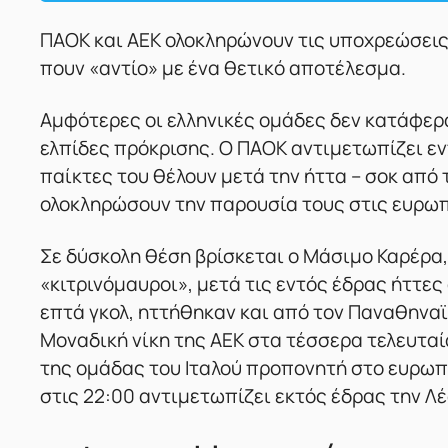
ΠΑΟΚ και ΑΕΚ ολοκληρώνουν τις υποχρεώσεις 
πουν «αντίο» με ένα θετικό αποτέλεσμα.
Αμφότερες οι ελληνικές ομάδες δεν κατάφερ
ελπίδες πρόκρισης. Ο ΠΑΟΚ αντιμετωπίζει εν
παίκτες του θέλουν μετά την ήττα – σοκ από
ολοκληρώσουν την παρουσία τους στις ευρωπ
Σε δύσκολη θέση βρίσκεται ο Μάσιμο Καρέρα,
«κιτρινόμαυροι», μετά τις εντός έδρας ήττε
επτά γκολ, ηττήθηκαν και από τον Παναθηνα
Μοναδική νίκη της ΑΕΚ στα τέσσερα τελευταία
της ομάδας του Ιταλού προπονητή στο ευρωπαϊ
στις 22:00 αντιμετωπίζει εκτός έδρας την Λ