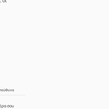
 οι
Υπεύθυνα
μέρα σου