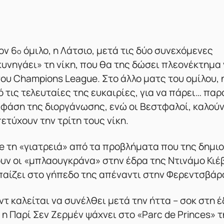
ον 6
όμιλο, η Λάτσιο, μετά τις δύο συνεχόμενες
ο
 «κυνηγάει» τη νίκη, που θα της δώσει πλεονέκτημα 
του Champions League. Στο άλλο ματς του ομίλου, 
 τις τελευταίες της ευκαιρίες, για να πάρει… πα
η φάση της διοργάνωσης, ενώ οι Βεστφαλοί, καλούν
ετύχουν την τρίτη τους νίκη.
 τη «γιατρειά» από τα προβλήματα που της δημιο
λουν οι «μπλαουγκράνα» στην έδρα της Ντινάμο Κιέ
υ παίζει στο γήπεδο της απέναντι στην Φερεντσβάρ
τ καλείται να συνέλθει μετά την ήττα – σοκ στη 
η Παρί Σεν Ζερμέν ψάχνει στο «Parc de Princes» τ