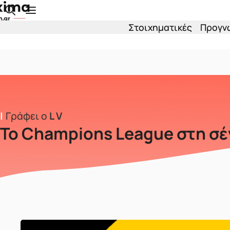
Skip to main content
Στοιχηματικές
Προγν
Γράφει ο
L V
Το Champions League στη σέ