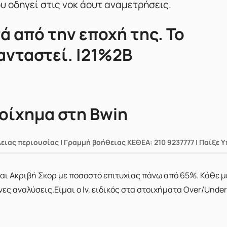
υ οδηγεί στις νοκ άουτ αναμετρήσεις.
ά από την εποχή της. Το
ανταστεί. |21%2B
τοίχημα στη Bwin
λειας περιουσίας | Γραμμή βοήθειας ΚΕΘΕΑ: 210 9237777 | Παίξε 
 και Ακριβή Σκορ με ποσοστό επιτυχίας πάνω από 65%. Κάθε 
 αναλύσεις.Είμαι ο lv, ειδικός στα στοιχήματα Over/Under