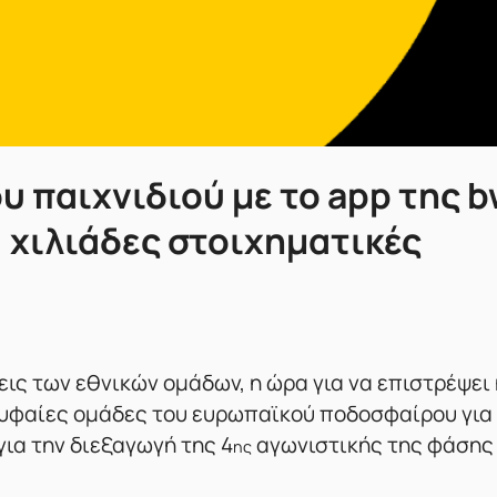
 παιχνιδιού με το app της b
χιλιάδες στοιχηματικές
εις των εθνικών ομάδων, η ώρα για να επιστρέψει 
ρυφαίες ομάδες του ευρωπαϊκού ποδοσφαίρου για
για την διεξαγωγή της 4
αγωνιστικής της φάσης
ης