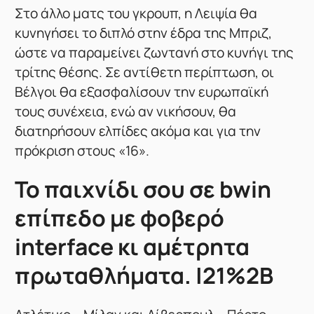
Στο άλλο ματς του γκρουπ, η Λειψία θα
κυνηγήσει το διπλό στην έδρα της Μπριζ,
ώστε να παραμείνει ζωντανή στο κυνήγι της
τρίτης θέσης. Σε αντίθετη περίπτωση, οι
Βέλγοι θα εξασφαλίσουν την ευρωπαϊκή
τους συνέχεια, ενώ αν νικήσουν, θα
διατηρήσουν ελπίδες ακόμα και για την
πρόκριση στους «16».
To παιχνίδι σου σε bwin
επίπεδο με φοβερό
interface κι αμέτρητα
πρωταθλήματα. |21%2B