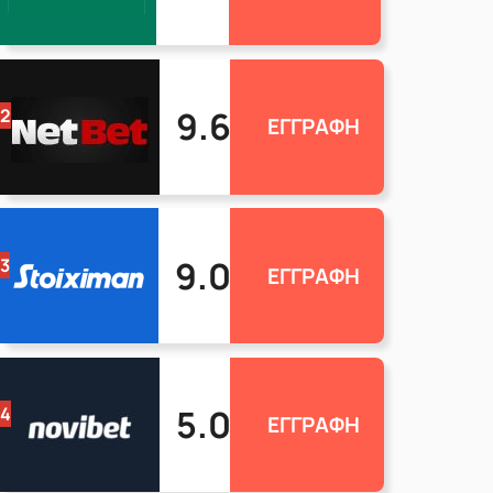
9.6
2
ΕΓΓΡΑΦΗ
9.0
3
ΕΓΓΡΑΦΗ
5.0
4
ΕΓΓΡΑΦΗ