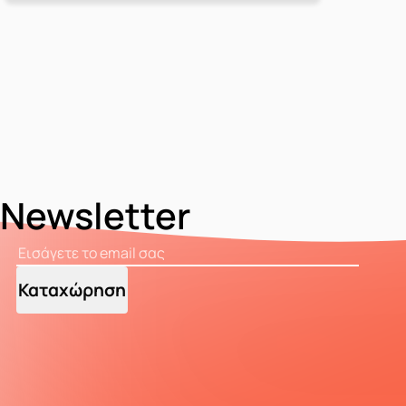
Newsletter
Καταχώρηση