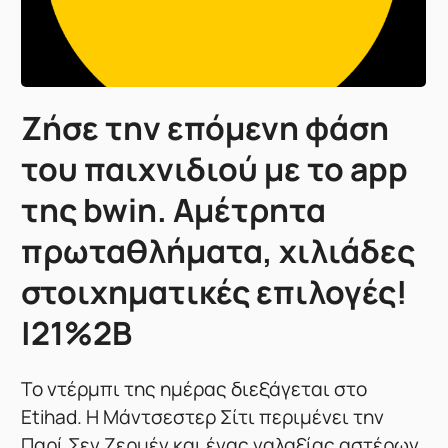
Ζήσε την επόμενη φάση
του παιχνιδιού με το app
της bwin. Αμέτρητα
πρωταθλήματα, χιλιάδες
στοιχηματικές επιλογές!
|21%2B
Tο ντέρμπι της ημέρας διεξάγεται στο
Etihad. Η Μάντσεστερ Σίτι περιμένει την
Παρί Σεν Ζερμέν και ένας γαλαξίας αστέρων