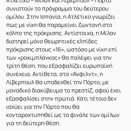
Ατλέτικο – Μίλαν και Λίβερπουλ – Πόρτο
συνιστούν το πρόγραμμα του δεύτερου
ομίλου. Στην Ισπανία, η Ατλέτικο γνωρίζει
πως με νίκη θα παραμείνει ζωντανή στο
κόλπο της πρόκρισης. Αντίστοιχα, η Μίλαν
διατηρεί μόνο θεωρητικές ελπίδες
πρόκρισης στους «16», ωστόσο με νίκη επί
των «ροχιμπλάνκος» θα παλέψει για την
τρίτη θέση, που εξασφαλίζει ευρωπαϊκή
συνέχεια. Αντίθετα, στο «Άνφιλντ», η
Λίβερπουλ θα υποδεχθεί την Πόρτο, με
μοναδικό διακύβευμα το πρεστίζ, αφού έχει
εξασφαλίσει στην πρωτιά. Κάτι τέτοιο δεν
ισχύει για την Πόρτο που θα
κονταροχτυπηθεί ως το φινάλε των ομίλων
για τη δεύτερη θέση.