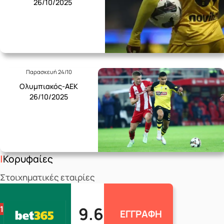
26/10/2025
Παρασκευή 24/10
Ολυμπιακός-ΑΕΚ
26/10/2025
Κορυφαίες
Στοιχηματικές εταιρίες
9.6
1
ΕΓΓΡΑΦΗ