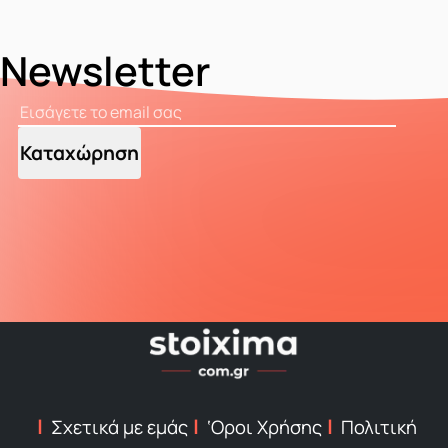
Newsletter
Καταχώρηση
Σχετικά με εμάς
‘Οροι Χρήσης
Πολιτική