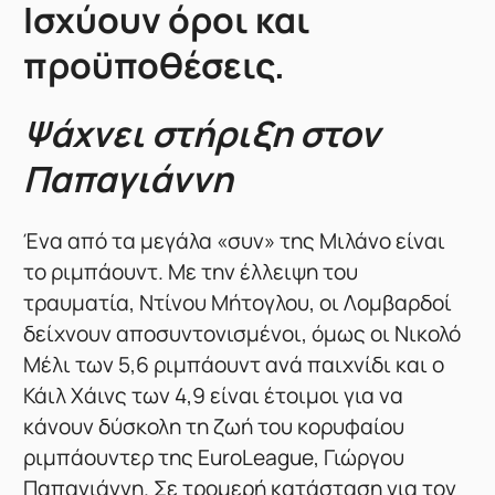
Ισχύουν όροι και
προϋποθέσεις.
Ψάχνει στήριξη στον
Παπαγιάννη
Ένα από τα μεγάλα «συν» της Μιλάνο είναι
το ριμπάουντ. Με την έλλειψη του
τραυματία, Ντίνου Μήτογλου, οι Λομβαρδοί
δείχνουν αποσυντονισμένοι, όμως οι Νικολό
Μέλι των 5,6 ριμπάουντ ανά παιχνίδι και ο
Κάιλ Χάινς των 4,9 είναι έτοιμοι για να
κάνουν δύσκολη τη ζωή του κορυφαίου
ριμπάουντερ της EuroLeague, Γιώργου
Παπαγιάννη. Σε τρομερή κατάσταση για τον