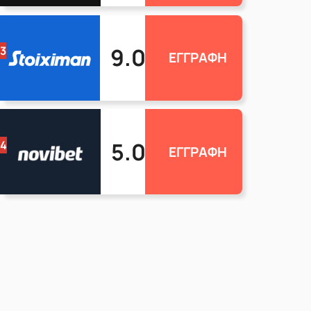
9.0
3
ΕΓΓΡΑΦΗ
5.0
4
ΕΓΓΡΑΦΗ