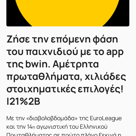
Ζήσε την επόμενη φάση
του παιχνιδιού με το app
της bwin. Αμέτρητα
πρωταθλήματα, χιλιάδες
στοιχηματικές επιλογές!
|21%2B
Με την «διαβολοβδομάδα» της EuroLeague
και την 14
αγωνιστική του Ελληνικού
η
Πρωταθλήματος σε πρώτο πλάνο ξεκινά η