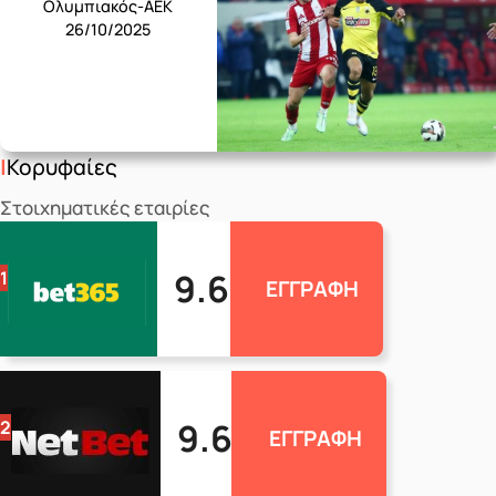
Ολυμπιακός-ΑΕΚ
26/10/2025
Κορυφαίες
Στοιχηματικές εταιρίες
9.6
1
ΕΓΓΡΑΦΗ
9.6
2
ΕΓΓΡΑΦΗ