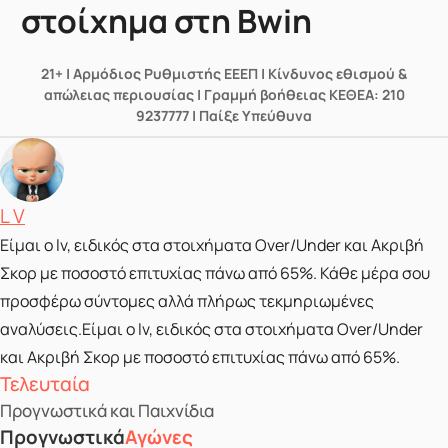
στοίχημα στη Bwin
21+ | Αρμόδιος Ρυθμιστής ΕΕΕΠ | Κίνδυνος εθισμού &
απώλειας περιουσίας | Γραμμή βοήθειας ΚΕΘΕΑ: 210
9237777 | Παίξε Υπεύθυνα
Posted by
L V
Είμαι ο lv, ειδικός στα στοιχήματα Over/Under και Ακριβή
Σκορ με ποσοστό επιτυχίας πάνω από 65%. Κάθε μέρα σου
προσφέρω σύντομες αλλά πλήρως τεκμηριωμένες
αναλύσεις.Είμαι ο lv, ειδικός στα στοιχήματα Over/Under
και Ακριβή Σκορ με ποσοστό επιτυχίας πάνω από 65%.
Τελευταία
Προγνωστικά και Παιχνίδια
Προγνωστικά
Αγώνες