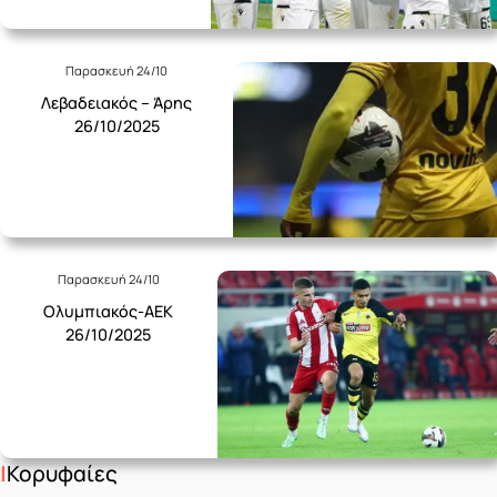
Παρασκευή 24/10
Λεβαδειακός – Άρης
26/10/2025
Παρασκευή 24/10
Ολυμπιακός-ΑΕΚ
26/10/2025
Κορυφαίες