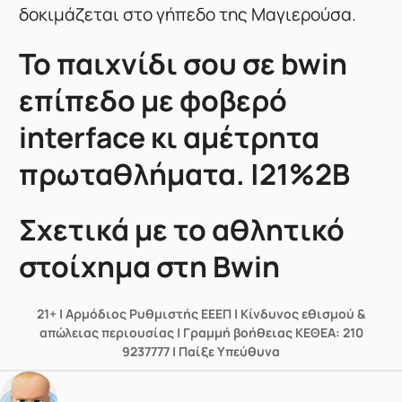
δοκιμάζεται στο γήπεδο της Μαγιερούσα.
To παιχνίδι σου σε bwin
επίπεδο με φοβερό
interface κι αμέτρητα
πρωταθλήματα. |21%2B
Σχετικά με το αθλητικό
στοίχημα στη Bwin
21+ | Αρμόδιος Ρυθμιστής ΕΕΕΠ | Κίνδυνος εθισμού &
απώλειας περιουσίας | Γραμμή βοήθειας ΚΕΘΕΑ: 210
9237777 | Παίξε Υπεύθυνα