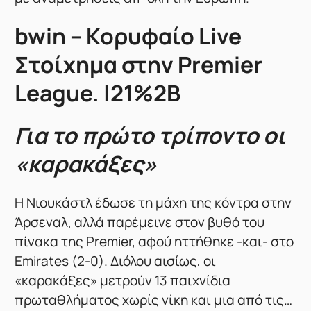
bwin – Κορυφαίο Live
Στοίχημα στην Premier
League. |21%2B
Για το πρώτο τρίποντο οι
«καρακάξες»
Η Νιουκάστλ έδωσε τη μάχη της κόντρα στην
Άρσεναλ, αλλά παρέμεινε στον βυθό του
πίνακα της Premier, αφού ηττήθηκε -και- στο
Emirates (2-0). Διόλου αισίως, οι
«καρακάξες» μετρούν 13 παιχνίδια
πρωταθλήματος χωρίς νίκη και μια από τις…