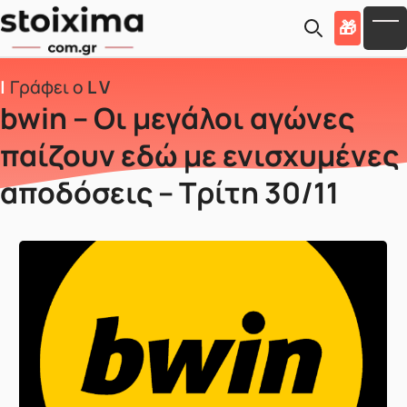
Skip to main content
🎁
To
Γράφει ο
L V
bwin – Οι μεγάλοι αγώνες
παίζουν εδώ με ενισχυμένες
αποδόσεις – Τρίτη 30/11