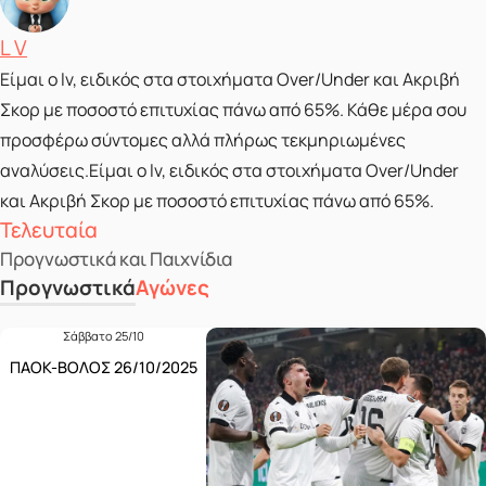
Posted by
L V
Είμαι ο lv, ειδικός στα στοιχήματα Over/Under και Ακριβή
Σκορ με ποσοστό επιτυχίας πάνω από 65%. Κάθε μέρα σου
προσφέρω σύντομες αλλά πλήρως τεκμηριωμένες
αναλύσεις.Είμαι ο lv, ειδικός στα στοιχήματα Over/Under
και Ακριβή Σκορ με ποσοστό επιτυχίας πάνω από 65%.
Τελευταία
Προγνωστικά και Παιχνίδια
Προγνωστικά
Αγώνες
Σάββατο 25/10
ΠΑΟΚ-ΒΟΛΟΣ 26/10/2025