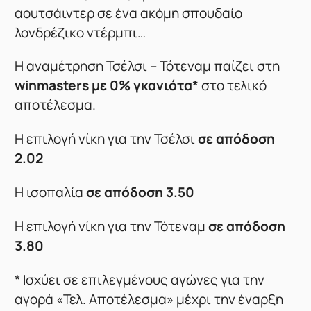
αουτσάιντερ σε ένα ακόμη σπουδαίο
λονδρέζικο ντέρμπι…
H αναμέτρηση Τσέλσι – Τότεναμ παίζει στη
winmasters
με 0% γκανιότα*
στο τελικό
αποτέλεσμα.
Η επιλογή νίκη για την Τσέλσι
σε απόδοση
2.02
Η ισοπαλία
σε απόδοση 3.50
Η επιλογή νίκη για την Τότεναμ
σε απόδοση
3.80
* Ισχύει σε επιλεγμένους αγώνες για την
αγορά «Τελ. Αποτέλεσμα» μέχρι την έναρξη