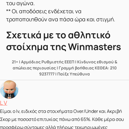
του αγώνα.
** Oι αποδόσεις ενδέχεται να
τροποποιηθούν ανα πάσα ώρα και στιγμή.
Σχετικά με το αθλητικό
στοίχημα της Winmasters
21+ | Αρμόδιος Ρυθμιστής ΕΕΕΠ | Κίνδυνος εθισμού &
απώλειας περιουσίας | Γραμμή βοήθειας ΚΕΘΕΑ: 210
9237777 | Παίξε Υπεύθυνα
Posted by
L V
Είμαι ο lv, ειδικός στα στοιχήματα Over/Under και Ακριβή
Σκορ με ποσοστό επιτυχίας πάνω από 65%. Κάθε μέρα σου
προσφέρω σύντομες αλλά πλήρως τεκμηριωμένες