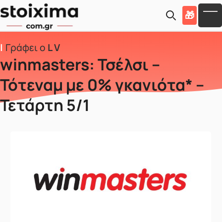
Skip to main content
🎁
To
Γράφει ο
L V
winmasters: Τσέλσι –
Τότεναμ με 0% γκανιότα* –
Τετάρτη 5/1