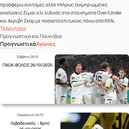
προσφέρω σύντομες αλλά πλήρως τεκμηριωμένες
αναλύσεις.Είμαι ο lv, ειδικός στα στοιχήματα Over/Under
και Ακριβή Σκορ με ποσοστό επιτυχίας πάνω από 65%.
Τελευταία
Προγνωστικά και Παιχνίδια
Προγνωστικά
Αγώνες
Σάββατο 25/10
ΠΑΟΚ-ΒΟΛΟΣ 26/10/2025
Παρασκευή 24/10
Λεβαδειακός – Άρης