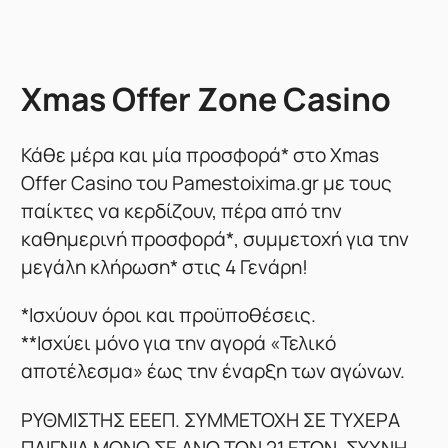
Xmas
Offer
Zone
Casino
Κάθε μέρα και μία προσφορά* στο Xmas
Offer Casino του Pamestoixima.gr με τους
παίκτες να κερδίζουν, πέρα από την
καθημερινή προσφορά*, συμμετοχή για την
μεγάλη κλήρωση* στις 4 Γενάρη!
*Ισχύουν όροι και προϋποθέσεις.
**Ισχύει μόνο για την αγορά «Τελικό
αποτέλεσμα» έως την έναρξη των αγώνων.
ΡΥΘΜΙΣΤΗΣ ΕΕΕΠ. ΣΥΜΜΕΤΟΧΗ ΣΕ ΤΥΧΕΡΑ