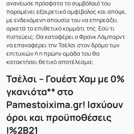
ανανέωσε πρόσφατα το συμβόλαιό του
παραμένει εξαιρετικά αμφίβολος και απόψε,
με ενδεχόμενη απουσία του να επηρεάζει
αρκετά το επιθετικό κομμάτι της. Εσύ τι
πιστεύεις; Θα καταφέρει ο Φρανκ Λάμπαρντ
να επαναφέρει την Τσέλσι στον δρόμο των
επιτυχιών ή η πρώην ομάδα του θα
κατακτήσει θετικό αποτέλεσμα;
Τσέλσι – Γουέστ Χαμ με 0%
γκανιότα** στο
Pamestoixima.gr! Ισχύουν
όροι και προϋποθέσεις
|%2B21