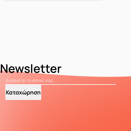
Newsletter
Καταχώρηση