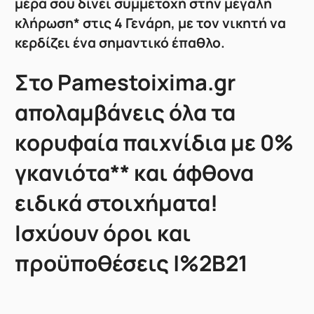
μέρα σου δίνει συμμετοχή στην μεγάλη
κλήρωση* στις 4 Γενάρη, με τον νικητή να
κερδίζει ένα σημαντικό έπαθλο.
Στο Pamestoixima.gr
απολαμβάνεις όλα τα
κορυφαία παιχνίδια με 0%
γκανιότα** και άφθονα
ειδικά στοιχήματα!
Ισχύουν όροι και
προϋποθέσεις |%2B21