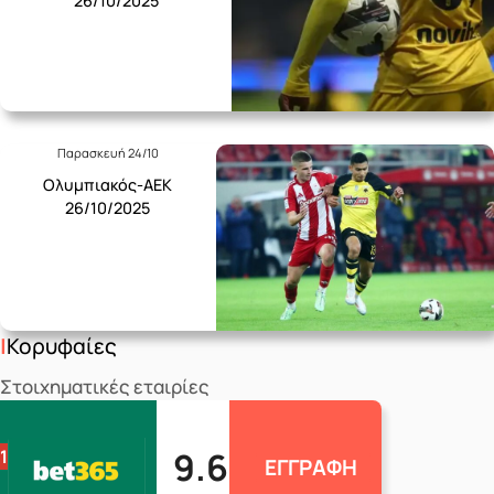
26/10/2025
Παρασκευή 24/10
Ολυμπιακός-ΑΕΚ
26/10/2025
Κορυφαίες
Στοιχηματικές εταιρίες
9.6
1
ΕΓΓΡΑΦΗ