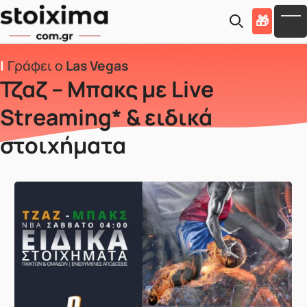
Skip to main content
🎁
To
Γράφει ο
Las Vegas
Τζαζ – Μπακς με Live
Streaming* & ειδικά
στοιχήματα