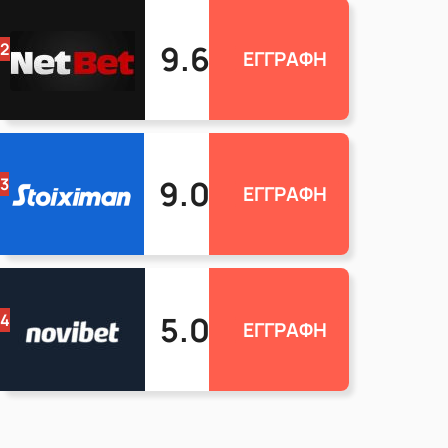
9.6
2
ΕΓΓΡΑΦΗ
9.0
3
ΕΓΓΡΑΦΗ
5.0
4
ΕΓΓΡΑΦΗ