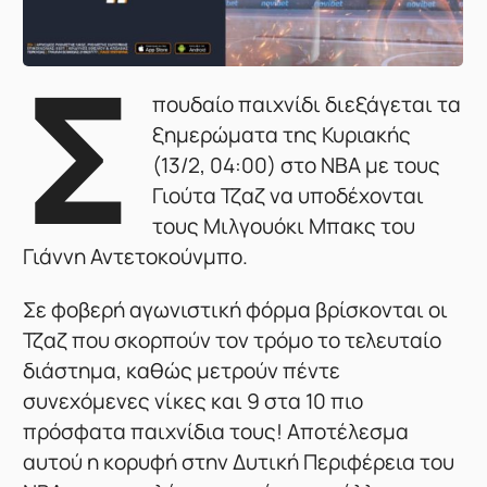
Σ
πουδαίο παιχνίδι διεξάγεται τα
ξημερώματα της Κυριακής
(13/2, 04:00) στο ΝΒΑ με τους
Γιούτα Τζαζ να υποδέχονται
τους Μιλγουόκι Μπακς του
Γιάννη Αντετοκούνμπο.
Σε φοβερή αγωνιστική φόρμα βρίσκονται οι
Τζαζ που σκορπούν τον τρόμο το τελευταίο
διάστημα, καθώς μετρούν πέντε
συνεχόμενες νίκες και 9 στα 10 πιο
πρόσφατα παιχνίδια τους! Αποτέλεσμα
αυτού η κορυφή στην Δυτική Περιφέρεια του