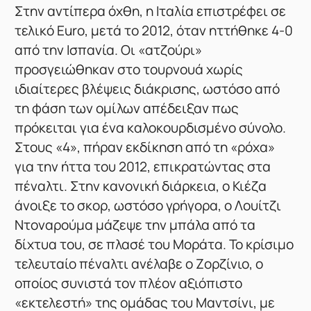
Στην αντίπερα όχθη, η Ιταλία επιστρέφει σε
τελικό Euro, μετά το 2012, όταν ηττήθηκε 4-0
από την Ισπανία. Οι «ατζούρι»
προσγειώθηκαν στο τουρνουά χωρίς
ιδιαίτερες βλέψεις διάκρισης, ωστόσο από
τη φάση των ομίλων απέδειξαν πως
πρόκειται για ένα καλοκουρδισμένο σύνολο.
Στους «4», πήραν εκδίκηση από τη «ρόχα»
για την ήττα του 2012, επικρατώντας στα
πέναλτι. Στην κανονική διάρκεια, ο Κιέζα
άνοιξε το σκορ, ωστόσο γρήγορα, ο Λουίτζι
Ντοναρούμα μάζεψε την μπάλα από τα
δίχτυα του, σε πλασέ του Μοράτα. Το κρίσιμο
τελευταίο πέναλτι ανέλαβε ο Ζορζίνιο, ο
οποίος συνιστά τον πλέον αξιόπιστο
«εκτελεστή» της ομάδας του Μαντσίνι, με