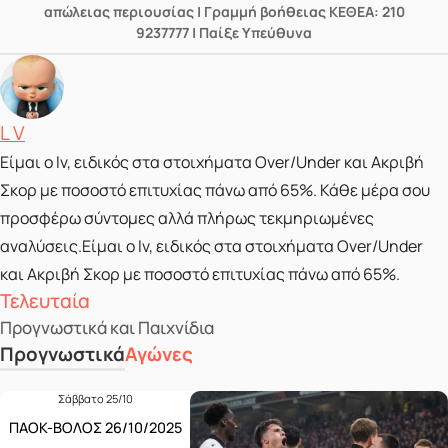
απώλειας περιουσίας | Γραμμή βοήθειας ΚΕΘΕΑ: 210
9237777 | Παίξε Υπεύθυνα
Posted by
L V
Είμαι ο lv, ειδικός στα στοιχήματα Over/Under και Ακριβή
Σκορ με ποσοστό επιτυχίας πάνω από 65%. Κάθε μέρα σου
προσφέρω σύντομες αλλά πλήρως τεκμηριωμένες
αναλύσεις.Είμαι ο lv, ειδικός στα στοιχήματα Over/Under
και Ακριβή Σκορ με ποσοστό επιτυχίας πάνω από 65%.
Τελευταία
Προγνωστικά και Παιχνίδια
Προγνωστικά
Αγώνες
Σάββατο 25/10
ΠΑΟΚ-ΒΟΛΟΣ 26/10/2025