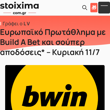
Skip to main content
🎁
To
Γράφει ο
L V
Ευρωπαϊκό Πρωτάθλημα με
Build A Bet και σούπερ
αποδόσεις* – Κυριακή 11/7