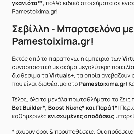
γκανιότα**
, πολλά ειδικά στοιχήματα σε ενι
Pamestoixima.gr!
Σεβίλλη - Μπαρτσελόνα με
Pamestoixima.gr!
Εκτός από τα παραπάνω, η εμπειρία των
Virt
συναρπαστική με ακόμα μεγαλύτερη ποικιλία π
διαθέσιμα τα
Virtuals+
, τα οποία ανεβάζουν
που είναι διαθέσιμα στο
Pamestoixima.gr
! 
Τέλος, όλα τα μεγάλα πρωταθλήματα τα ζει
Bet Builder*, Boost Νίκης* και Παρά 1*
! Περ
καθημερινές
ενισχυμένες αποδόσεις
μπορεί
*Ισχύουν όροι & προϋποθέσεις. Οι αποδόσεις