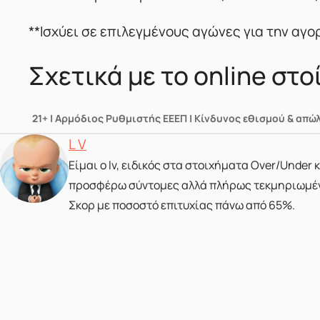
**Ισχύει σε επιλεγμένους αγώνες για την αγο
Σχετικά με το online στ
21+ | Αρμόδιος Ρυθμιστής ΕΕΕΠ | Κίνδυνος εθισμού & απώ
Posted by
L V
Είμαι ο lv, ειδικός στα στοιχήματα Over/Under
προσφέρω σύντομες αλλά πλήρως τεκμηριωμένες
Σκορ με ποσοστό επιτυχίας πάνω από 65%.