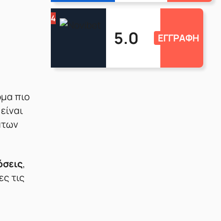
4
5.0
ΕΓΓΡΑΦΗ
όμα πιο
είναι
άτων
όσεις
,
ες τις