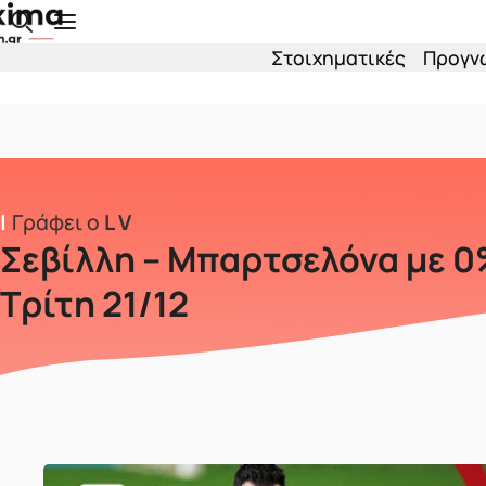
Skip to main content
Στοιχηματικές
Προγν
Γράφει ο
L V
Σεβίλλη – Μπαρτσελόνα με 0%
Τρίτη 21/12