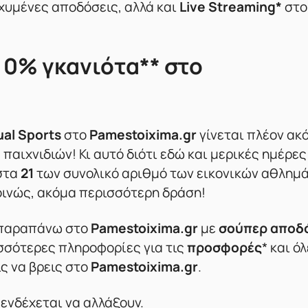
σχυμένες αποδόσεις, αλλά και
Live Streaming*
στο
 0% γκανιότα** στο
ual Sports
στο
Pamestoixima.gr
γίνεται πλέον ακ
αιχνιδιών! Κι αυτό διότι εδώ και μερικές ημέρες 
 στα
21
των συνολικό αριθμό των εικονικών αθλημ
Κοινώς, ακόμα περισσότερη δράση!
ς παραπάνω στο
Pamestoixima.gr
με
σούπερ αποδ
ισσότερες πληροφορίες για τις
προσφορές
* και όλ
ς να βρεις στο
Pamestoixima.gr
.
 ενδέχεται να αλλάξουν.