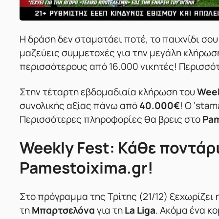
Η δράση δεν σταματάει ποτέ, το παιχνίδι σο
μαζεύεις συμμετοχές για την μεγάλη κλήρωσ
περισσότερους από 16.000 νικητές! Περισσότ
Στην τέταρτη εβδομαδιαία κλήρωση του
Week
συνολικής αξίας πάνω από
40.000€
! Ο ‘sta
Περισσότερες πληροφορίες θα βρεις στο
Pam
Weekly Fest: Κάθε ποντάρ
Pamestoixima.gr!
Στο πρόγραμμα της Τρίτης (21/12) ξεχωρίζε
τη
Μπαρτσελόνα
για τη
La Liga
. Ακόμα ένα κ