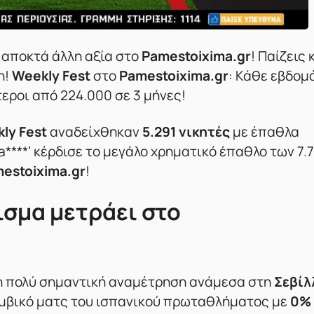
υ αποκτά άλλη αξία στο
Pamestoixima.gr
! Παίζεις 
η!
Weekly Fest
στο
Pamestoixima.gr
: Kάθε εβδομ
εροι από 224.000 σε 3 μήνες!
ly Fest
αναδείχθηκαν
5.291 νικητές
με έπαθλα
ma****’ κέρδισε το μεγάλο χρηματικό έπαθλο των 7.
estoixima.gr
!
ισμα μετράει στο
ι η πολύ σημαντική αναμέτρηση ανάμεσα στη
Σεβίλ
ομβικό ματς του ισπανικού πρωταθλήματος με
0%