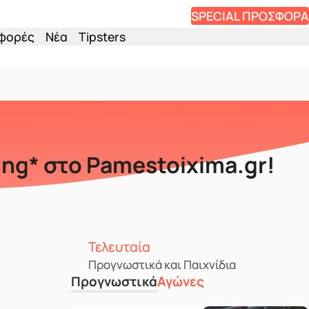
SPECIAL ΠΡΟΣΦΟΡΑ
φορές
Νέα
Tipsters
ing* στο Pamestoixima.gr!
Τελευταία
Προγνωστικά και Παιχνίδια
Προγνωστικά
Αγώνες