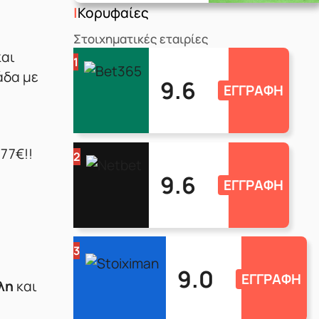
Κορυφαίες
Στοιχηματικές εταιρίες
και
1
άδα με
9.6
ΕΓΓΡΑΦΗ
777€!!
2
9.6
ΕΓΓΡΑΦΗ
3
9.0
ΕΓΓΡΑΦΗ
λη
και