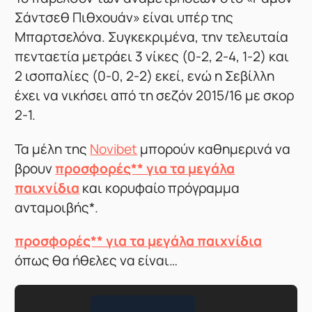
Σάντσεθ Πιθχουάν» είναι υπέρ της
Μπαρτσελόνα. Συγκεκριμένα, την τελευταία
πενταετία μετράει 3 νίκες (0-2, 2-4, 1-2) και
2 ισοπαλίες (0-0, 2-2) εκεί, ενώ η Σεβίλλη
έχει να νικήσει από τη σεζόν 2015/16 με σκορ
2-1.
Τα μέλη της
Novibet
μπορούν καθημερινά να
βρουν
προσφορές** για τα μεγάλα
παιχνίδια
και κορυφαίο πρόγραμμα
ανταμοιβής*.
προσφορές** για τα μεγάλα παιχνίδια
όπως θα ήθελες να είναι…