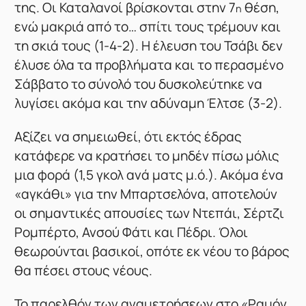
της. Οι Καταλανοί βρίσκονται στην 7
θέση,
η
ενώ μακριά από το… σπίτι τους τρέμουν και
τη σκιά τους (1-4-2). Η έλευση του Τσάβι δεν
έλυσε όλα τα προβλήματα και το περασμένο
Σάββατο το σύνολό του δυσκολεύτηκε να
λυγίσει ακόμα και την αδύναμη Έλτσε (3-2).
Αξίζει να σημειωθεί, ότι εκτός έδρας
κατάφερε να κρατήσει το μηδέν πίσω μόλις
μια φορά (1,5 γκολ ανά ματς μ.ό.). Ακόμα ένα
«αγκάθι» για την Μπαρτσελόνα, αποτελούν
οι σημαντικές απουσίες των Ντεπάι, Σέρτζι
Ρομπέρτο, Ανσού Φάτι και Πέδρι. Όλοι
θεωρούνται βασικοί, οπότε εκ νέου το βάρος
θα πέσει στους νέους.
Το παρελθόν των αναμετρήσεων στο «Ραμόν