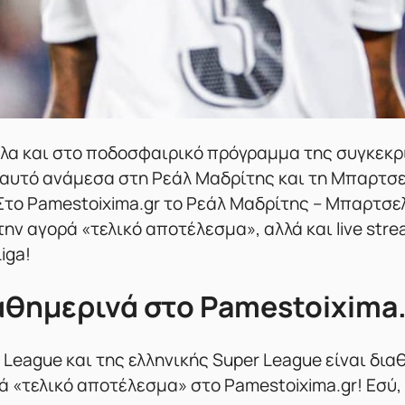
άλα και στο ποδοσφαιρικό πρόγραμμα της συγκεκρ
αι αυτό ανάμεσα στη Ρεάλ Μαδρίτης και τη Μπαρτσ
 Στο Pamestoixima.gr το Ρεάλ Μαδρίτης – Μπαρτσε
ν αγορά «τελικό αποτέλεσμα», αλλά και live stre
iga!
αθημερινά στο Pamestoixima.
r League και της ελληνικής Super League είναι δι
 «τελικό αποτέλεσμα» στο Pamestoixima.gr! Εσύ, 