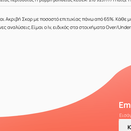
 και Ακριβή Σκορ με ποσοστό επιτυχίας πάνω από 65%. Κάθε 
 αναλύσεις.Είμαι ο lv, ειδικός στα στοιχήματα Over/Under
Em
Κ