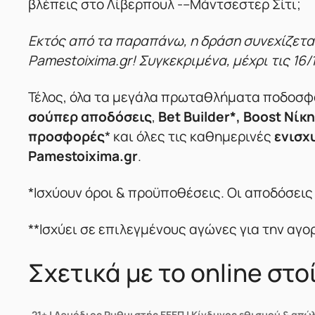
βλέπεις στο Λίβερπουλ -–Μάντσεστερ Σίτι;
Εκτός από τα παραπάνω, η δράση συνεχίζεται
Pamestoixima.gr! Συγκεκριμένα, μέχρι τις 16/
Τέλος, όλα τα μεγάλα πρωταθλήματα ποδοσφ
σούπερ αποδόσεις
,
Bet Builder*, Boost Νίκη
προσφορές
* και όλες τις καθημερινές
ενισχ
Pamestoixima.gr
.
*Ισχύουν όροι & προϋποθέσεις. Οι αποδόσεις
**Ισχύει σε επιλεγμένους αγώνες για την αγο
Σχετικά με το online στ
21+ | Αρμόδιος Ρυθμιστής ΕΕΕΠ | Κίνδυνος εθισμού & απώ