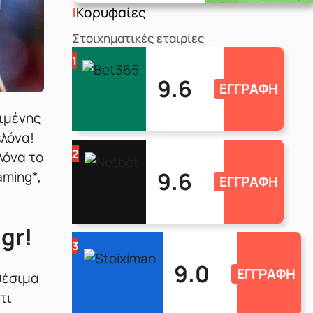
Κορυφαίες
Στοιχηματικές εταιρίες
1
9.6
ΕΓΓΡΑΦΗ
ιμένης
ελόνα!
2
λόνα το
9.6
aming*,
ΕΓΓΡΑΦΗ
gr!
3
9.0
ΕΓΓΡΑΦΗ
αθέσιμα
τι