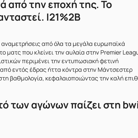
ά από την εποχή της. Το
ανταστεί. |21%2B
 αναμετρήσεις από όλα τα μεγάλα ευρωπαϊκά
 ματς που κλείνει την αυλαία στην Premier Leagu
ιστικών περιμένει την εντυπωσιακή φετινή
ι από εντός έδρας ήττα κόντρα στην Μάντσεστερ
 στη βαθμολογία, κεφαλαιοποιώντας την καλή επιθ
τό των αγώνων παίζει στη bw