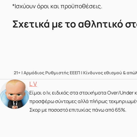
*Ισχύουν όροι και προϋποθέσεις.
Σχετικά με το αθλητικό σ
21+ | Αρμόδιος Ρυθμιστής ΕΕΕΠ | Κίνδυνος εθισμού & απώ
Posted by
L V
Είμαι ο lv, ειδικός στα στοιχήματα Over/Under
προσφέρω σύντομες αλλά πλήρως τεκμηριωμένες
Σκορ με ποσοστό επιτυχίας πάνω από 65%.