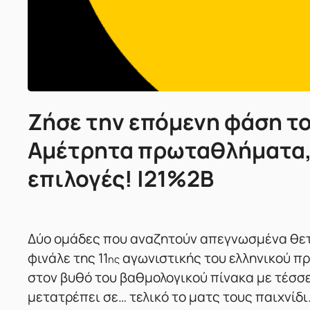
Ζήσε την επόμενη φάση του
Αμέτρητα πρωταθλήματα, 
επιλογές! |21%2B
Δ
ύο ομάδες που αναζητούν απεγνωσμένα θετι
φινάλε της 11
αγωνιστικής του ελληνικού π
ης
στον βυθό του βαθμολογικού πίνακα με τέσσε
μετατρέπει σε… τελικό το ματς τους παιχνίδι.