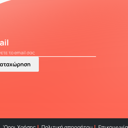
ail
αταχώρηση
‘Οροι Χρήσης
Πολιτική απορρήτου
Επικοινωνία