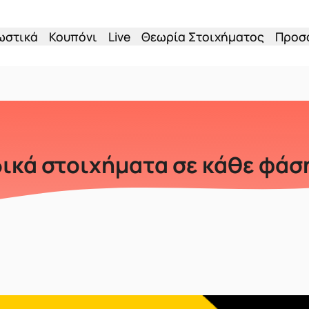
ωστικά
Κουπόνι
Live
Θεωρία Στοιχήματος
Προσ
κά στοιχήματα σε κάθε φάση.