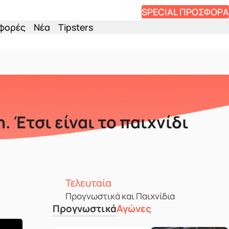
SPECIAL ΠΡΟΣΦΟΡΑ
φορές
Νέα
Tipsters
 Έτσι είναι το παιχνίδι
Τελευταία
Προγνωστικά και Παιχνίδια
Προγνωστικά
Αγώνες