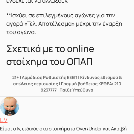
ενδέχεται να αλλάξουν.
**Ισχύει σε επιλεγμένους αγώνες για την
αγορά «Τελ. Αποτέλεσμα» μέχρι την έναρξη
του αγώνα.
Σχετικά με το online
στοίχημα του ΟΠΑΠ
21+ | Αρμόδιος Ρυθμιστής ΕΕΕΠ | Κίνδυνος εθισμού &
απώλειας περιουσίας | Γραμμή βοήθειας ΚΕΘΕΑ: 210
9237777 | Παίξε Υπεύθυνα
Posted by
L V
Είμαι ο lv, ειδικός στα στοιχήματα Over/Under και Ακριβή