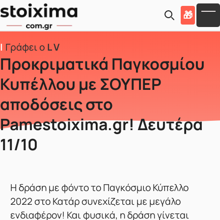
Skip to main content
🎁
To
Γράφει ο
L V
Προκριματικά Παγκοσμίου
Κυπέλλου με ΣΟΥΠΕΡ
αποδόσεις στο
Pamestoixima.gr! Δευτέρα
11/10
Η δράση με φόντο το Παγκόσμιο Κύπελλο
2022 στο Κατάρ συνεχίζεται με μεγάλο
ενδιαφέρον! Και φυσικά, η δράση γίνεται