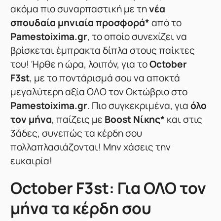
ακόμα πιο συναρπαστική με τη
νέα
σπουδαία μηνιαία προσφορά*
από το
Pamestoixima.gr
, το οποίο συνεχίζει να
βρίσκεται έμπρακτα δίπλα στους παίκτες
του! Ήρθε η ώρα, λοιπόν, για το
October
F3st
, με το ποντάρισμά σου να αποκτά
μεγαλύτερη αξία ΟΛΟ τον Οκτώβριο στο
Pamestoixima.gr
. Πιο συγκεκριμένα, για
όλο
τον μήνα
, παίζεις με
Boost Νίκης*
και στις
3άδες, συνεπώς τα κέρδη σου
πολλαπλασιάζονται! Μην χάσεις την
ευκαιρία!
October F3st: Για ΟΛΟ τον
μήνα τα κέρδη σου