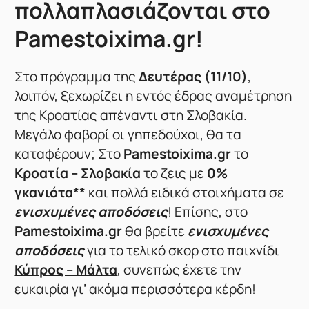
πολλαπλασιάζονται στο
Pamestoixima.gr!
Στο πρόγραμμα της
Δευτέρας (11/10)
,
λοιπόν, ξεχωρίζει η εντός έδρας αναμέτρηση
της Κροατίας απέναντι στη Σλοβακία.
Μεγάλο φαβορί οι γηπεδούχοι, θα τα
καταφέρουν; Στο
Pamestoixima.gr
το
Κροατία – Σλοβακία
το ζεις με
0%
γκανιότα**
και πολλά ειδικά στοιχήματα σε
ενισχυμένες αποδόσεις
! Επίσης, στο
Pamestoixima.gr
θα βρείτε
ενισχυμένες
αποδόσεις
για το τελικό σκορ στο παιχνίδι
Κύπρος – Μάλτα
, συνεπώς έχετε την
ευκαιρία γι’ ακόμα περισσότερα κέρδη!