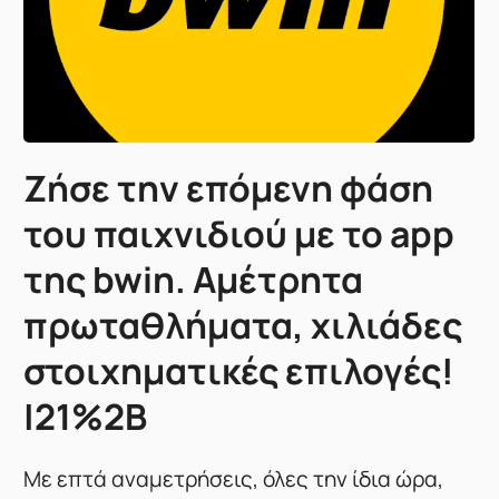
Ζήσε την επόμενη φάση
του παιχνιδιού με το app
της bwin. Αμέτρητα
πρωταθλήματα, χιλιάδες
στοιχηματικές επιλογές!
|21%2B
Με επτά αναμετρήσεις, όλες την ίδια ώρα,