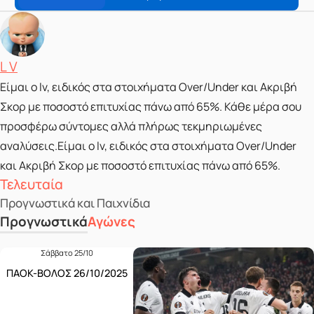
Posted by
L V
Είμαι ο lv, ειδικός στα στοιχήματα Over/Under και Ακριβή
Σκορ με ποσοστό επιτυχίας πάνω από 65%. Κάθε μέρα σου
προσφέρω σύντομες αλλά πλήρως τεκμηριωμένες
αναλύσεις.Είμαι ο lv, ειδικός στα στοιχήματα Over/Under
και Ακριβή Σκορ με ποσοστό επιτυχίας πάνω από 65%.
Τελευταία
Προγνωστικά και Παιχνίδια
Προγνωστικά
Αγώνες
Σάββατο 25/10
ΠΑΟΚ-ΒΟΛΟΣ 26/10/2025