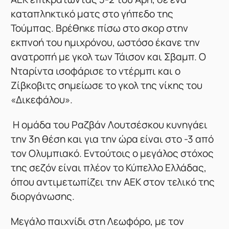
καταπληκτικό ματς στο γήπεδο της
Τούμπας. Βρέθηκε πίσω στο σκορ στην
εκπνοή του ημιχρόνου, ωστόσο έκανε την
ανατροπή με γκολ των Τάισον και Σβαμπ. Ο
Νταρίντα ισοφάρισε το ντέρμπι και ο
Ζίβκοβιτς σημείωσε το γκολ της νίκης του
«Δικεφάλου».
Η ομάδα του Ραζβάν Λουτσέσκου κυνηγάει
την 3η θέση και για την ώρα είναι στο -3 από
τον Ολυμπιακό. Εντούτοις ο μεγάλος στόχος
της σεζόν είναι πλέον το Κύπελλο Ελλάδας,
όπου αντιμετωπίζει την ΑΕΚ στον τελικό της
διοργάνωσης.
Μεγάλο παιχνίδι στη Λεωφόρο, με τον