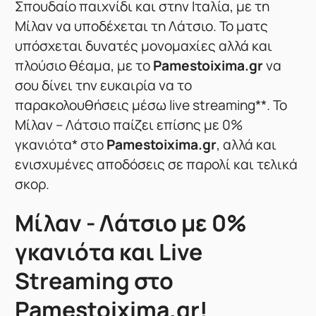
Σπουδαίο παιχνίδι και στην Ιταλία, με τη
Μίλαν να υποδέχεται τη Λάτσιο. Το ματς
υπόσχεται δυνατές μονομαχίες αλλά και
πλούσιο θέαμα, με το
Pamestoixima.gr
να
σου δίνει την ευκαιρία να το
παρακολουθήσεις μέσω live streaming**. Το
Μίλαν – Λάτσιο παίζει επίσης με 0%
γκανιότα* στο
Pamestoixima.gr
, αλλά και
ενισχυμένες αποδόσεις σε παρολί και τελικά
σκορ.
Μίλαν - Λάτσιο με 0%
γκανιότα και Live
Streaming στο
Pamestoixima.gr!