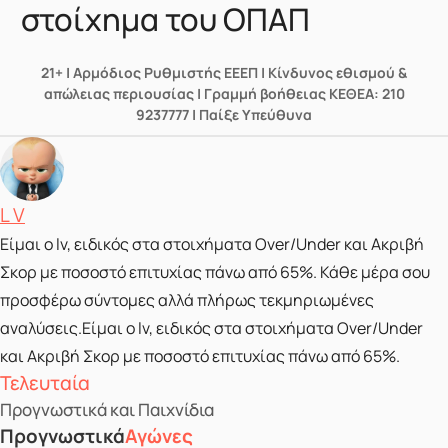
στοίχημα του ΟΠΑΠ
21+ | Αρμόδιος Ρυθμιστής ΕΕΕΠ | Κίνδυνος εθισμού &
απώλειας περιουσίας | Γραμμή βοήθειας ΚΕΘΕΑ: 210
9237777 | Παίξε Υπεύθυνα
Posted by
L V
Είμαι ο lv, ειδικός στα στοιχήματα Over/Under και Ακριβή
Σκορ με ποσοστό επιτυχίας πάνω από 65%. Κάθε μέρα σου
προσφέρω σύντομες αλλά πλήρως τεκμηριωμένες
αναλύσεις.Είμαι ο lv, ειδικός στα στοιχήματα Over/Under
και Ακριβή Σκορ με ποσοστό επιτυχίας πάνω από 65%.
Τελευταία
Προγνωστικά και Παιχνίδια
Προγνωστικά
Αγώνες