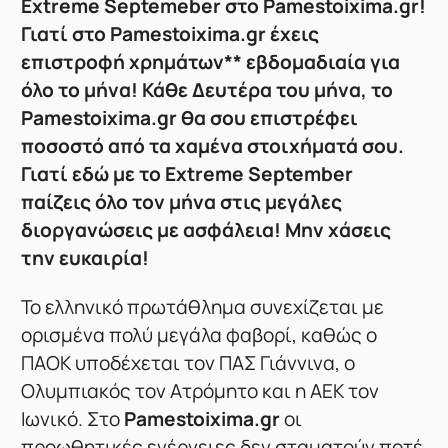
Extreme Septemeber στο Pamestoixima.gr!
Γιατί στο
Pamestoixima.gr
έχεις
επιστροφή χρημάτων** εβδομαδιαία για
όλο το μήνα! Κάθε Δευτέρα του μήνα, το
Pamestoixima.gr
θα σου επιστρέφει
ποσοστό από τα χαμένα στοιχήματά σου.
Γιατί εδώ με το Extreme September
παίζεις όλο τον μήνα στις μεγάλες
διοργανώσεις με ασφάλεια! Μην χάσεις
την ευκαιρία!
Το ελληνικό πρωτάθλημα συνεχίζεται με
ορισμένα πολύ μεγάλα φαβορί, καθώς ο
ΠΑΟΚ υποδέχεται τον ΠΑΣ Γιάννινα, ο
Ολυμπιακός τον Ατρόμητο και η ΑΕΚ τον
Ιωνικό. Στο
Pamestoixima.gr
οι
προωθητικές ενέργειες δεν σταματούν ποτέ