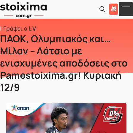
Skip to main content
🎁
To
Γράφει ο
L V
ΠΑΟΚ, Ολυμπιακός και…
Μίλαν – Λάτσιο με
ενισχυμένες αποδόσεις στο
Pamestoixima.gr! Κυριακή
12/9