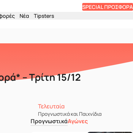
SPECIAL ΠΡΟΣΦΟΡΑ
φορές
Νέα
Tipsters
ρά* – Τρίτη 15/12
Τελευταία
Προγνωστικά και Παιχνίδια
Προγνωστικά
Αγώνες