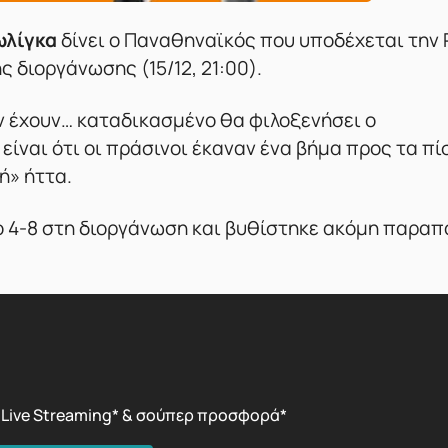
ωλίγκα
δίνει ο Παναθηναϊκός που υποδέχεται την
ς διοργάνωσης (15/12, 21:00).
ον έχουν… καταδικασμένο θα φιλοξενήσει ο
είναι ότι οι πράσινοι έκαναν ένα βήμα προς τα π
ή» ήττα.
ο 4-8 στη διοργάνωση και βυθίστηκε ακόμη παρα
 Live Streaming* & σούπερ προσφορά*