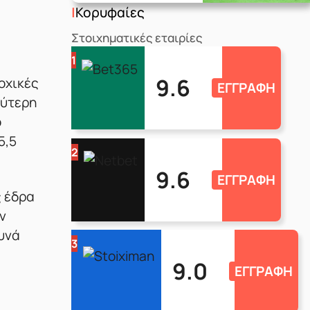
Κορυφαίες
Στοιχηματικές εταιρίες
1
9.6
οχικές
ΕΓΓΡΑΦΗ
εύτερη
ο
5,5
2
9.6
ΕΓΓΡΑΦΗ
ς έδρα
ν
μυνά
3
9.0
ΕΓΓΡΑΦΗ