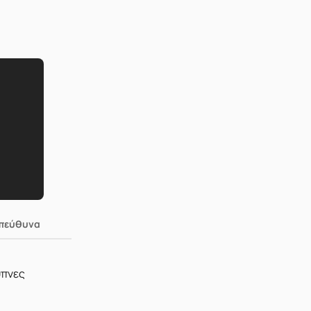
Υπεύθυνα
υπνες