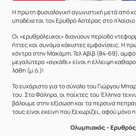
Η πρώτη φυσιολογική αγωνιστική μετά από κα
υποδέχεται τον Ερυθρό Αστέρας στο πλαίσιο 
Οι «ερυθρόλευκοι» διανύουν περίοδο ντεφορ
ήττες και συνάμα κάκιστες εμφανίσεις. Η πρ
κόντρα στην Μακάμπι Τελ Αβίβ (84-69), αμφότ
μεγαλύτερο «αγκάθι» είναι η έλλειψη καθαρο
λάθη (μ.ό.)!
Το ευχάριστο για το σύνολο του Γιώργου Μπα
του. Στο Φάληρο, οι παίκτες του Έλληνα τεχν
βάλουμε στην εξίσωση και τα περσινά πεπραγ
τους είναι εκείνη που ξεχωρίζει, αφού μόνο 
Ολυμπιακός – Ερυθρός Α