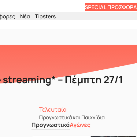
SPECIAL ΠΡΟΣΦΟΡΑ
φορές
Νέα
Tipsters
 streaming* – Πέμπτη 27/1
Τελευταία
Προγνωστικά και Παιχνίδια
Προγνωστικά
Αγώνες