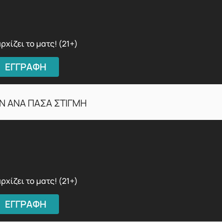
ρχίζει το ματς! (21+)
ΕΓΓΡΑΦΗ
Ν ΑΝΑ ΠΑΣΑ ΣΤΙΓΜΗ
ρχίζει το ματς! (21+)
ΕΓΓΡΑΦΗ