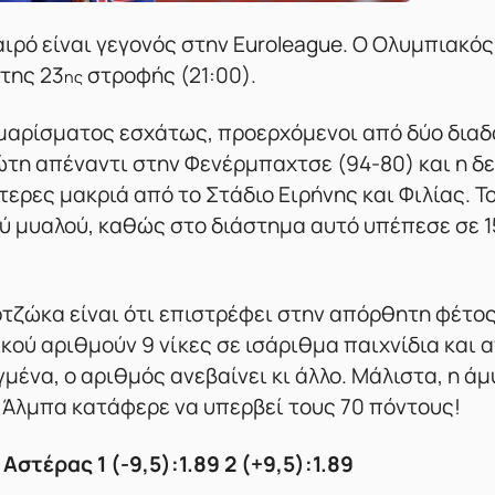
ιρό είναι γεγονός στην Euroleague. Ο Ολυμπιακός
της 23
στροφής (21:00).
ης
μαρίσματος εσχάτως, προερχόμενοι από δύο διαδ
ώτη απέναντι στην Φενέρμπαχτσε (94-80) και η δ
ερες μακριά από το Στάδιο Ειρήνης και Φιλίας. Τ
ύ μυαλού, καθώς στο διάστημα αυτό υπέπεσε σε 1
ρτζώκα είναι ότι επιστρέφει στην απόρθητη φέτο
ικού αριθμούν 9 νίκες σε ισάριθμα παιχνίδια και α
μένα, ο αριθμός ανεβαίνει κι άλλο. Μάλιστα, η ά
η Άλμπα κατάφερε να υπερβεί τους 70 πόντους!
στέρας 1 (-9,5):1.89 2 (+9,5):1.89