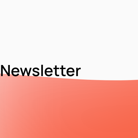
Newsletter