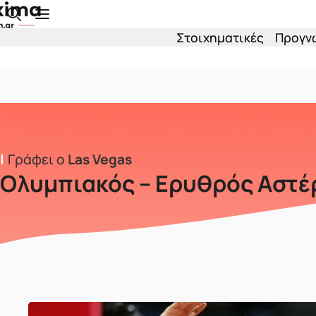
Skip to main content
Στοιχηματικές
Προγν
Γράφει ο
Las Vegas
Ολυμπιακός – Ερυθρός Αστέρα