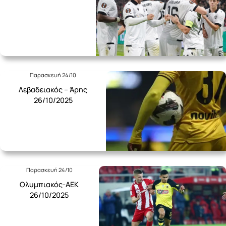
Παρασκευή 24/10
Λεβαδειακός – Άρης
26/10/2025
Παρασκευή 24/10
Ολυμπιακός-ΑΕΚ
26/10/2025