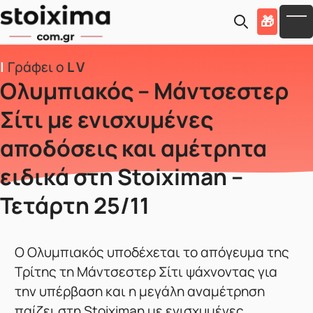
Skip to main content
🎁
To
Γράφει ο
L V
Ολυμπιακός – Μάντσεστερ
Σίτι με ενισχυμένες
αποδόσεις και αμέτρητα
ειδικά στη Stoiximan –
Τετάρτη 25/11
O
Oλυμπιακός υποδέχεται το απόγευμα της
Τρίτης τη Μάντσεστερ Σίτι ψάχνοντας για
την υπέρβαση και η μεγάλη αναμέτρηση
παίζει στη Stoiximan με ενισχυμένες