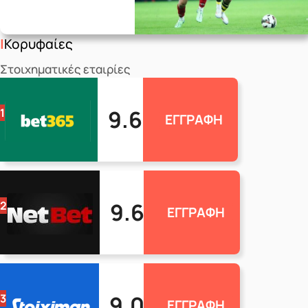
Κορυφαίες
Στοιχηματικές εταιρίες
9.6
1
ΕΓΓΡΑΦΗ
9.6
2
ΕΓΓΡΑΦΗ
9.0
3
ΕΓΓΡΑΦΗ