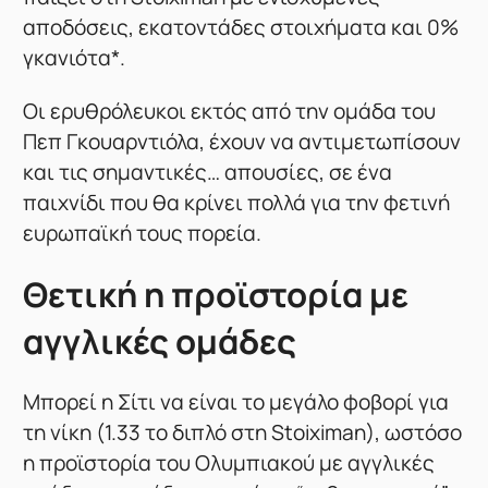
αποδόσεις, εκατοντάδες στοιχήματα και 0%
γκανιότα*.
Οι ερυθρόλευκοι εκτός από την ομάδα του
Πεπ Γκουαρντιόλα, έχουν να αντιμετωπίσουν
και τις σημαντικές… απουσίες, σε ένα
παιχνίδι που θα κρίνει πολλά για την φετινή
ευρωπαϊκή τους πορεία.
Θετική η προϊστορία με
αγγλικές ομάδες
Μπορεί η Σίτι να είναι το μεγάλο φοβορί για
τη νίκη (1.33 το διπλό στη Stoiximan), ωστόσο
η προϊστορία του Ολυμπιακού με αγγλικές