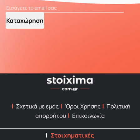
Καταχώρηση
Σχετικά με εμάς
‘Οροι Χρήσης
Πολιτική
απορρήτου
Επικοινωνία
Στοιχηματικές