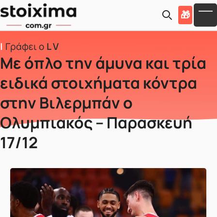
Skip to main content
🎁
To
Γράφει ο
L V
Με όπλο την άμυνα και τρία
ειδικά στοιχήματα κόντρα
στην Βιλερμπάν ο
Ολυμπιακός – Παρασκευή
17/12