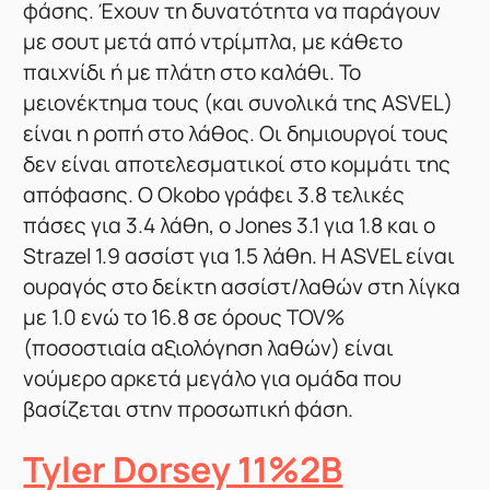
φάσης. Έχουν τη δυνατότητα να παράγουν
με σουτ μετά από ντρίμπλα, με κάθετο
παιχνίδι ή με πλάτη στο καλάθι. Το
μειονέκτημα τους (και συνολικά της ASVEL)
είναι η ροπή στο λάθος. Οι δημιουργοί τους
δεν είναι αποτελεσματικοί στο κομμάτι της
απόφασης. Ο Okobo γράφει 3.8 τελικές
πάσες για 3.4 λάθη, ο Jones 3.1 για 1.8 και ο
Strazel 1.9 ασσίστ για 1.5 λάθη. H ASVEL είναι
ουραγός στο δείκτη ασσίστ/λαθών στη λίγκα
με 1.0 ενώ το 16.8 σε όρους TOV%
(ποσοστιαία αξιολόγηση λαθών) είναι
νούμερο αρκετά μεγάλο για ομάδα που
βασίζεται στην προσωπική φάση.
Tyler Dorsey 11%2B