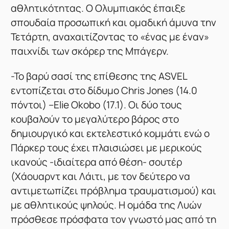
αθλητικότητας. Ο Ολυμπιακός έπαιξε
σπουδαία προσωπική και ομαδική άμυνα την
Τετάρτη, αναχαιτίζοντας το «ένας με έναν»
παιχνίδι των σκόρερ της Μπάγερν.
-Το βαρύ σασί της επίθεσης της ASVEL
εντοπίζεται στο δίδυμο Chris Jones (14.0
πόντοι) –Elie Okobo (17.1). Οι δύο τους
κουβαλούν το μεγαλύτερο βάρος στο
δημιουργικό και εκτελεστικό κομμάτι ενώ ο
Πάρκερ τους έχει πλαισιώσει με μερικούς
ικανούς -ιδιαίτερα από θέση- σουτέρ
(Χάουαρντ και Λάιτι, με τον δεύτερο να
αντιμετωπίζει πρόβλημα τραυματισμού) και
με αθλητικούς ψηλούς. Η ομάδα της Λυών
πρόσθεσε πρόσφατα τον γνωστό μας από τη