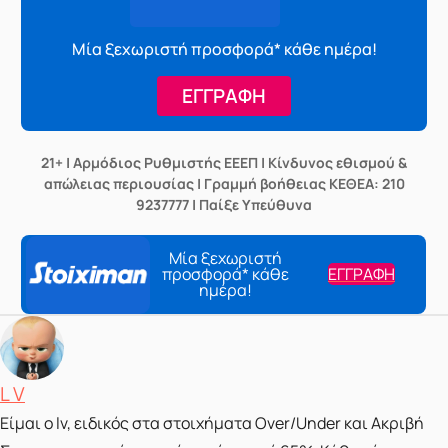
Μία ξεχωριστή προσφορά* κάθε ημέρα!
ΕΓΓΡΑΦΗ
21+ | Αρμόδιος Ρυθμιστής ΕΕΕΠ | Κίνδυνος εθισμού &
απώλειας περιουσίας | Γραμμή βοήθειας ΚΕΘΕΑ: 210
9237777 | Παίξε Υπεύθυνα
Μία ξεχωριστή
προσφορά* κάθε
ΕΓΓΡΑΦΗ
ημέρα!
Posted by
L V
Είμαι ο lv, ειδικός στα στοιχήματα Over/Under και Ακριβή