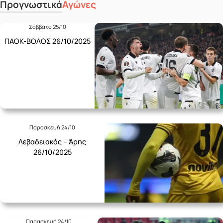
Προγνωστικά
Αγώνες
Σάββατο 25/10
ΠΑΟΚ-ΒΟΛΟΣ 26/10/2025
Παρασκευή 24/10
Λεβαδειακός – Άρης
26/10/2025
Παρασκευή 24/10