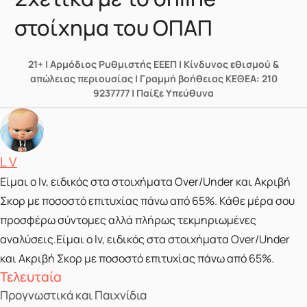
στοίχημα του ΟΠΑΠ
21+ | Αρμόδιος Ρυθμιστής ΕΕΕΠ | Κίνδυνος εθισμού &
απώλειας περιουσίας | Γραμμή βοήθειας ΚΕΘΕΑ: 210
9237777 | Παίξε Υπεύθυνα
Posted by
L V
Είμαι ο lv, ειδικός στα στοιχήματα Over/Under και Ακριβή
Σκορ με ποσοστό επιτυχίας πάνω από 65%. Κάθε μέρα σου
προσφέρω σύντομες αλλά πλήρως τεκμηριωμένες
αναλύσεις.Είμαι ο lv, ειδικός στα στοιχήματα Over/Under
και Ακριβή Σκορ με ποσοστό επιτυχίας πάνω από 65%.
Τελευταία
Προγνωστικά και Παιχνίδια