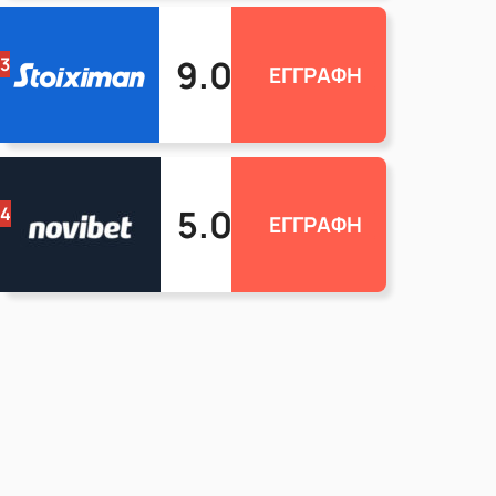
9.0
3
ΕΓΓΡΑΦΗ
5.0
4
ΕΓΓΡΑΦΗ