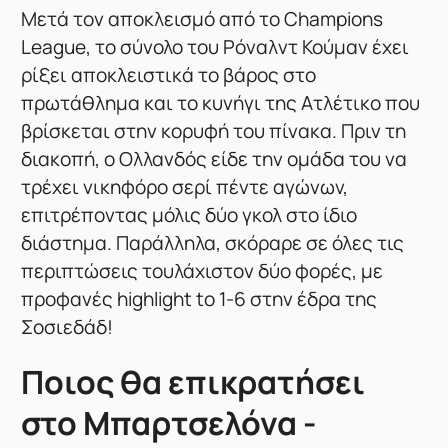
Μετά τον αποκλεισμό από το Champions
League, το σύνολο του Ρόναλντ Κούμαν έχει
ρίξει αποκλειστικά το βάρος στο
πρωτάθλημα και το κυνήγι της Ατλέτικο που
βρίσκεται στην κορυφή του πίνακα. Πριν τη
διακοπή, ο Ολλανδός είδε την ομάδα του να
τρέχει νικηφόρο σερί πέντε αγώνων,
επιτρέποντας μόλις δύο γκολ στο ίδιο
διάστημα. Παράλληλα, σκόραρε σε όλες τις
περιπτώσεις τουλάχιστον δύο φορές, με
προφανές highlight to 1-6 στην έδρα της
Σοσιεδάδ!
Ποιος θα επικρατήσει
στο Μπαρτσελόνα -