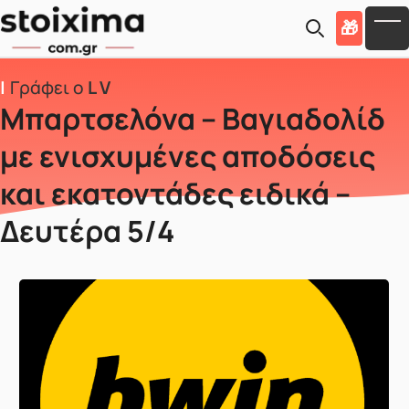
Skip to main content
🎁
To
Γράφει ο
L V
Μπαρτσελόνα – Βαγιαδολίδ
με ενισχυμένες αποδόσεις
και εκατοντάδες ειδικά –
Δευτέρα 5/4