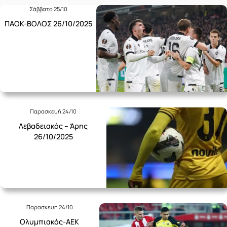
Σάββατο 25/10
ΠΑΟΚ-ΒΟΛΟΣ 26/10/2025
Παρασκευή 24/10
Λεβαδειακός – Άρης
26/10/2025
Παρασκευή 24/10
Ολυμπιακός-ΑΕΚ