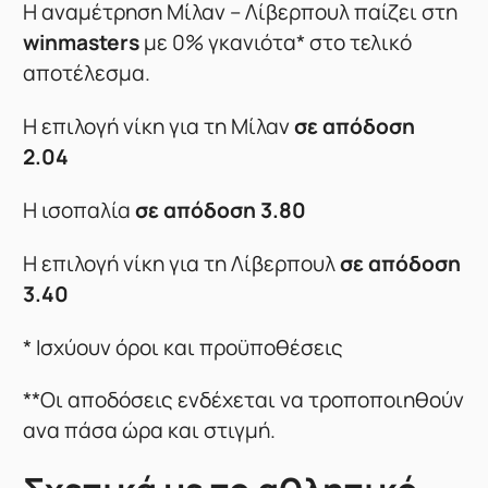
H αναμέτρηση Μίλαν – Λίβερπουλ παίζει στη
winmasters
με 0% γκανιότα* στο τελικό
αποτέλεσμα.
Η επιλογή νίκη για τη Μίλαν
σε απόδοση
2.04
Η ισοπαλία
σε απόδοση 3.80
Η επιλογή νίκη για τη Λίβερπουλ
σε απόδοση
3.40
* Ισχύουν όροι και προϋποθέσεις
**Oι αποδόσεις ενδέχεται να τροποποιηθούν
ανα πάσα ώρα και στιγμή.