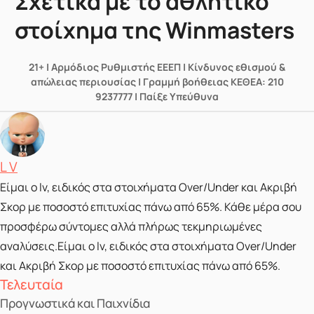
Σχετικά με το αθλητικό
στοίχημα της Winmasters
21+ | Αρμόδιος Ρυθμιστής ΕΕΕΠ | Κίνδυνος εθισμού &
απώλειας περιουσίας | Γραμμή βοήθειας ΚΕΘΕΑ: 210
9237777 | Παίξε Υπεύθυνα
Posted by
L V
Είμαι ο lv, ειδικός στα στοιχήματα Over/Under και Ακριβή
Σκορ με ποσοστό επιτυχίας πάνω από 65%. Κάθε μέρα σου
προσφέρω σύντομες αλλά πλήρως τεκμηριωμένες
αναλύσεις.Είμαι ο lv, ειδικός στα στοιχήματα Over/Under
και Ακριβή Σκορ με ποσοστό επιτυχίας πάνω από 65%.
Τελευταία
Προγνωστικά και Παιχνίδια