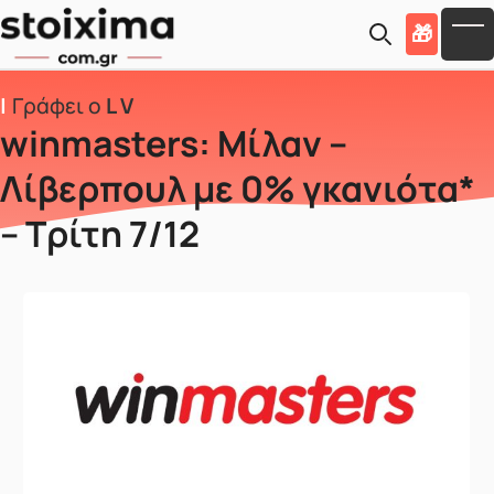
Skip to main content
🎁
To
Γράφει ο
L V
winmasters: Μίλαν –
Λίβερπουλ με 0% γκανιότα*
– Τρίτη 7/12