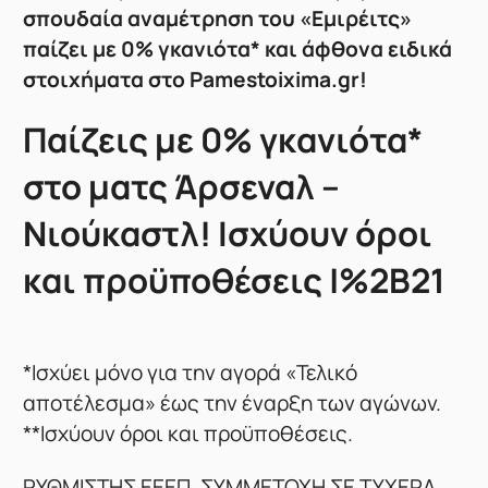
σπουδαία αναμέτρηση του «Εμιρέιτς»
παίζει με 0% γκανιότα* και άφθονα ειδικά
στοιχήματα στο Pamestoixima.gr!
Παίζεις με 0% γκανιότα*
στο ματς Άρσεναλ –
Νιούκαστλ! Ισχύουν όροι
και προϋποθέσεις |%2B21
*Ισχύει μόνο για την αγορά «Τελικό
αποτέλεσμα» έως την έναρξη των αγώνων.
**Ισχύουν όροι και προϋποθέσεις.
ΡΥΘΜΙΣΤΗΣ ΕΕΕΠ. ΣΥΜΜΕΤΟΧΗ ΣΕ ΤΥΧΕΡΑ