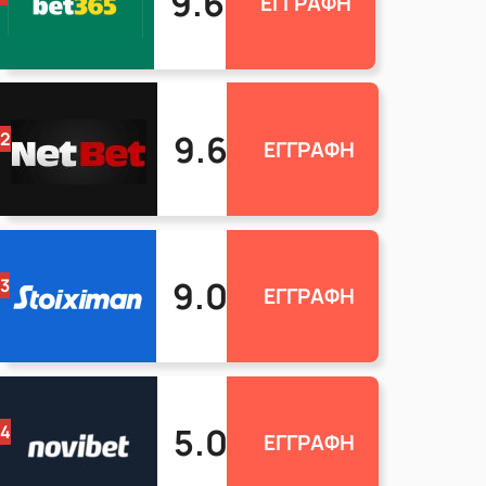
9.6
ΕΓΓΡΑΦΗ
9.6
2
ΕΓΓΡΑΦΗ
9.0
3
ΕΓΓΡΑΦΗ
5.0
4
ΕΓΓΡΑΦΗ