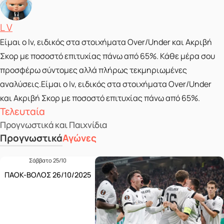
Posted by
L V
Είμαι ο lv, ειδικός στα στοιχήματα Over/Under και Ακριβή
Σκορ με ποσοστό επιτυχίας πάνω από 65%. Κάθε μέρα σου
προσφέρω σύντομες αλλά πλήρως τεκμηριωμένες
αναλύσεις.Είμαι ο lv, ειδικός στα στοιχήματα Over/Under
και Ακριβή Σκορ με ποσοστό επιτυχίας πάνω από 65%.
Τελευταία
Προγνωστικά και Παιχνίδια
Προγνωστικά
Αγώνες
Σάββατο 25/10
ΠΑΟΚ-ΒΟΛΟΣ 26/10/2025