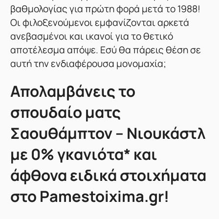
βαθμολογίας για πρώτη φορά μετά το 1988!
Οι φιλοξενούμενοι εμφανίζονται αρκετά
ανεβασμένοι και ικανοί για το θετικό
αποτέλεσμα απόψε. Εσύ θα πάρεις θέση σε
αυτή την ενδιαφέρουσα μονομαχία;
Απολαμβάνεις το
σπουδαίο ματς
Σαουθάμπτον – Νιουκάστλ
με 0% γκανιότα* και
άφθονα ειδικά στοιχήματα
στο Pamestoixima.gr!