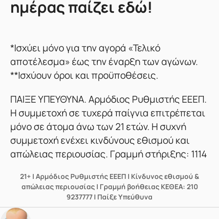
ημέρας παίζει εδώ!
*Ισχύει μόνο για την αγορά «Τελικό
αποτέλεσμα» έως την έναρξη των αγώνων.
**Ισχύουν όροι και προϋποθέσεις.
ΠΑΙΞΕ ΥΠΕΥΘΥΝΑ. Αρμόδιος Ρυθμιστής ΕΕΕΠ.
Η συμμετοχή σε τυχερά παίγνια επιτρέπεται
μόνο σε άτομα άνω των 21 ετών. Η συχνή
συμμετοχή ενέχει κινδύνους εθισμού και
απώλειας περιουσίας. Γραμμή στήριξης: 1114
21+ | Αρμόδιος Ρυθμιστής ΕΕΕΠ | Κίνδυνος εθισμού &
απώλειας περιουσίας | Γραμμή βοήθειας ΚΕΘΕΑ: 210
9237777 | Παίξε Υπεύθυνα