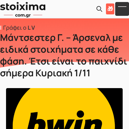
Skip to main content
🎁
To
Γράφει ο
L V
Μάντσεστερ Γ. – Άρσεναλ με
ειδικά στοιχήματα σε κάθε
φάση. Έτσι είναι το παιχνίδι
σήμερα Κυριακή 1/11