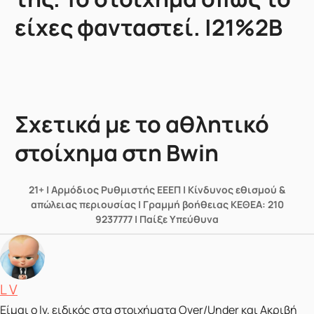
είχες φανταστεί. |21%2B
Σχετικά με το αθλητικό
στοίχημα στη Bwin
21+ | Αρμόδιος Ρυθμιστής ΕΕΕΠ | Κίνδυνος εθισμού &
απώλειας περιουσίας | Γραμμή βοήθειας ΚΕΘΕΑ: 210
9237777 | Παίξε Υπεύθυνα
Posted by
L V
Είμαι ο lv, ειδικός στα στοιχήματα Over/Under και Ακριβή