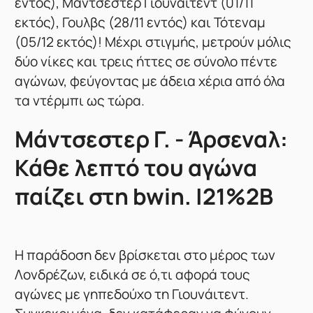
εντός), Μάντσεστερ Γιουνάιτεντ (01/11
εκτός), Γουλβς (28/11 εντός) και Τότεναμ
(05/12 εκτός)! Μέχρι στιγμής, μετρούν μόλις
δύο νίκες και τρεις ήττες σε σύνολο πέντε
αγώνων, φεύγοντας με άδεια χέρια από όλα
τα ντέρμπι ως τώρα.
Μάντσεστερ Γ. - Άρσεναλ:
Κάθε λεπτό του αγώνα
παίζει στη bwin. |21%2B
Η παράδοση δεν βρίσκεται στο μέρος των
Λονδρέζων, ειδικά σε ό,τι αφορά τους
αγώνες με γηπεδούχο τη Γιουνάιτεντ.