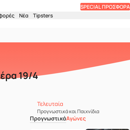
SPECIAL ΠΡΟΣΦΟΡΑ
φορές
Νέα
Tipsters
τέρα 19/4
Τελευταία
Προγνωστικά και Παιχνίδια
Προγνωστικά
Αγώνες