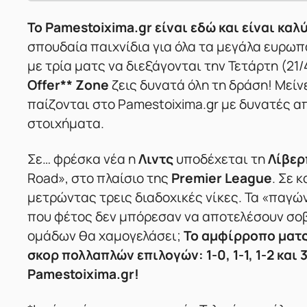
Το
Pamestoixima.gr
είναι εδώ και είναι κα
σπουδαία παιχνίδια για όλα τα μεγάλα ευρω
με τρία ματς να διεξάγονται την Τετάρτη (21/4
Offer** Zone
ζεις δυνατά όλη τη δράση! Μείν
παίζονται στο Pamestoixima.gr με δυνατές α
στοιχήματα.
Σε… φρέσκα νέα η
Λιντς
υποδέχεται τη
Λίβερ
Road», στο πλαίσιο της
Premier League
. Σε 
μετρώντας τρεις διαδοχικές νίκες. Τα «παγώ
που φέτος δεν μπόρεσαν να αποτελέσουν σοβα
ομάδων θα χαμογελάσει;
Το αμφίρροπο ματς
σκορ πολλαπλών επιλογών: 1-0, 1-1, 1-2 κα
Pamestoixima.gr
!