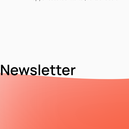
Newsletter