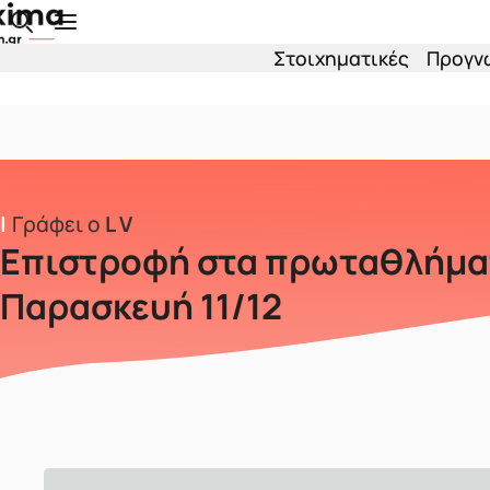
Skip to main content
Στοιχηματικές
Προγν
Γράφει ο
L V
Επιστροφή στα πρωταθλήματα
Παρασκευή 11/12