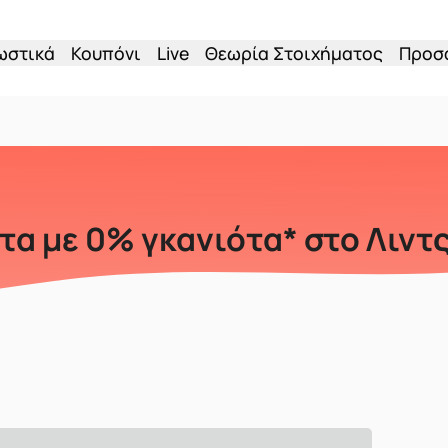
ωστικά
Κουπόνι
Live
Θεωρία Στοιχήματος
Προσ
 με 0% γκανιότα* στο Λιντς 