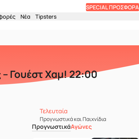
SPECIAL ΠΡΟΣΦΟΡΑ
φορές
Νέα
Tipsters
– Γουέστ Χαμ! 22:00
Τελευταία
Προγνωστικά και Παιχνίδια
Προγνωστικά
Αγώνες