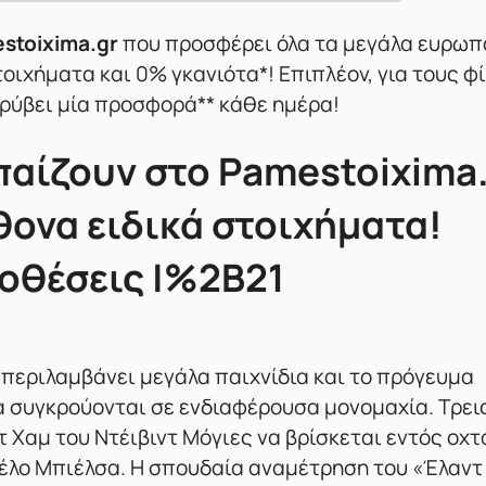
stoixima.gr
που προσφέρει όλα τα μεγάλα ευρωπ
οιχήματα και 0% γκανιότα*! Επιπλέον, για τους φ
κρύβει μία προσφορά** κάθε ημέρα!
παίζουν στο Pamestoixima
θονα ειδικά στοιχήματα!
ποθέσεις |%2B21
περιλαμβάνει μεγάλα παιχνίδια και το πρόγευμα
να συγκρούονται σε ενδιαφέρουσα μονομαχία. Τρει
τ Χαμ του Ντέιβιντ Μόγιες να βρίσκεται εντός οχ
ρσέλο Μπιέλσα. Η σπουδαία αναμέτρηση του «Έλαντ