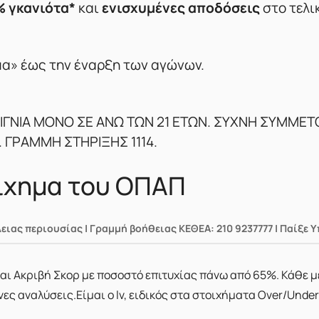
 γκανιότα*
και
ενισχυμένες αποδόσεις
στο τελι
σμα» έως την έναρξη των αγώνων.
ΙΓΝΙΑ ΜΟΝΟ ΣΕ ΑΝΩ ΤΩΝ 21 ΕΤΩΝ. ΣΥΧΝΗ ΣΥΜΜΕΤ
. ΓΡΑΜΜΗ ΣΤΗΡΙΞΗΣ 1114.
οίχημα του ΟΠΑΠ
λειας περιουσίας | Γραμμή βοήθειας ΚΕΘΕΑ: 210 9237777 | Παίξε 
 και Ακριβή Σκορ με ποσοστό επιτυχίας πάνω από 65%. Κάθε 
 αναλύσεις.Είμαι ο lv, ειδικός στα στοιχήματα Over/Under