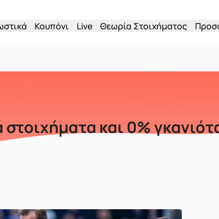
ωστικά
Κουπόνι
Live
Θεωρία Στοιχήματος
Προσ
ά στοιχήματα και 0% γκανιότα