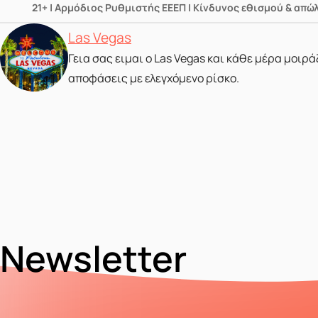
21+ | Αρμόδιος Ρυθμιστής ΕΕΕΠ | Κίνδυνος εθισμού & απώ
Posted by
Las Vegas
Γεια σας ειμαι ο Las Vegas και κάθε μέρα μοιρ
αποφάσεις με ελεγχόμενο ρίσκο.
Newsletter