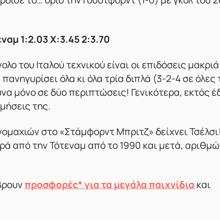
εναμ 1:2.03 X:3.45 2:3.70
ολο του Ιταλού τεχνικού είναι οι επιδόσεις μακρι
πανηγυρίσει όλα κι όλα τρία διπλά (3-2-4 σε όλες 
να μόνο σε δύο περιπτώσεις! Γενικότερα, εκτός έ
ρμήσεις της.
ομαχιών στο «Στάμφορντ Μπριτζ» δείχνει Τσέλσι!
ορά από την Τότεναμ από το 1990 και μετά, αριθμ
βρουν
προσφορές* για τα μεγάλα παιχνίδια
και