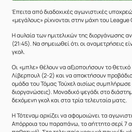
Έπειτα από διαδοχικές αγωνιστικές υποχρεώσ
«μεγάλους» ρίχνονται στην μάχη του League 
Η αυλαία των ημιτελικών της διοργάνωσης αν
(21:45). Να σημειωθεί ότι οι αναμετρήσεις εί
γκολ.
Οι «μπλε» θέλουν να αξιοποιήσουν το θετικό
Λίβερπουλ (2-2) και να αποκτήσουν προβάδισ
ομάδα του Τόμας Τούχελ αισίως συμπλήρωσε μ
διοργανώσεις). Μοναδικό ψεγάδι στο διάστημ
δεχόμενη γκολ και στα τρία τελευταία ματς.
Η Τότεναμ αρχίζει να αφομοιώνει τα αγωνιστι
Απόρροια του παραπάνω, το αήττητο σερί 7 α
παθητικό). Στο τελευταίο χρονικά παιχνίδι κέ