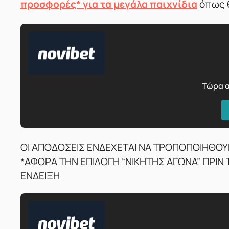
προσφορές* για τα μεγάλα παιχνίδια
όπως θ
Τώρα α
ΟΙ ΑΠΟΔΟΣΕΙΣ ΕΝΔΕΧΕΤΑΙ ΝΑ ΤΡΟΠΟΠΟΙΗΘΟΥ
*ΑΦΟΡΑ ΤΗΝ ΕΠΙΛΟΓΗ “ΝΙΚΗΤΗΣ ΑΓΩΝΑ” ΠΡΙΝ 
ΕΝΔΕΙΞΗ