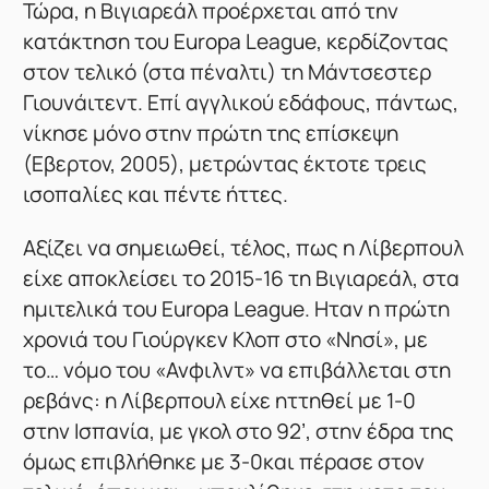
Τώρα, η Βιγιαρεάλ προέρχεται από την
κατάκτηση του Europa League, κερδίζοντας
στον τελικό (στα πέναλτι) τη Μάντσεστερ
Γιουνάιτεντ. Επί αγγλικού εδάφους, πάντως,
νίκησε μόνο στην πρώτη της επίσκεψη
(Εβερτον, 2005), μετρώντας έκτοτε τρεις
ισοπαλίες και πέντε ήττες.
Αξίζει να σημειωθεί, τέλος, πως η Λίβερπουλ
είχε αποκλείσει το 2015-16 τη Βιγιαρεάλ, στα
ημιτελικά του Europa League. Ηταν η πρώτη
χρονιά του Γιούργκεν Κλοπ στο «Νησί», με
το… νόμο του «Ανφιλντ» να επιβάλλεται στη
ρεβάνς: η Λίβερπουλ είχε ηττηθεί με 1-0
στην Ισπανία, με γκολ στο 92’, στην έδρα της
όμως επιβλήθηκε με 3-0και πέρασε στον