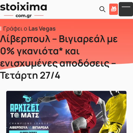
Skip to main content
🎁
To
Γράφει ο
Las Vegas
Λίβερπουλ – Βιγιαρεάλ με
0% γκανιότα* και
ενισχυμένες αποδόσεις –
Τετάρτη 27/4