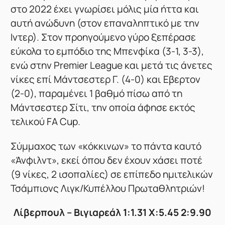
στο 2022 έχει γνωρίσει μόλις μία ήττα και
αυτή ανώδυνη (στον επαναληπτικό με την
Ιντερ). Στον προηγούμενο γύρο ξεπέρασε
εύκολα το εμπόδιο της Μπενφίκα (3-1, 3-3),
ενώ στην Premier League και μετά τις άνετες
νίκες επί Μάντσεστερ Γ. (4-0) και Εβερτον
(2-0), παραμένει 1 βαθμό πίσω από τη
Μάντσεστερ Σίτι, την οποία άφησε εκτός
τελικού FA Cup.
Σύμμαχος των «κόκκινων» το πάντα καυτό
«Άνφιλντ», εκεί όπου δεν έχουν χάσει ποτέ
(9 νίκες, 2 ισοπαλίες) σε επίπεδο ημιτελικών
Τσάμπιονς Λιγκ/Κυπέλλου Πρωταθλητριών!
Λίβερπουλ – Βιγιαρεάλ 1:1.31 Χ:5.45 2:9.90