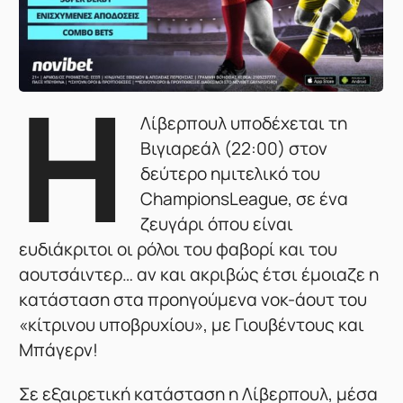
Η
Λίβερπουλ υποδέχεται τη
Βιγιαρεάλ (22:00) στον
δεύτερο ημιτελικό του
ChampionsLeague, σε ένα
ζευγάρι όπου είναι
ευδιάκριτοι οι ρόλοι του φαβορί και του
αουτσάιντερ… αν και ακριβώς έτσι έμοιαζε η
κατάσταση στα προηγούμενα νοκ-άουτ του
«κίτρινου υποβρυχίου», με Γιουβέντους και
Μπάγερν!
Σε εξαιρετική κατάσταση η Λίβερπουλ, μέσα