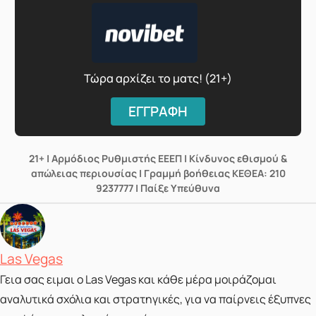
Τώρα αρχίζει το ματς! (21+)
ΕΓΓΡΑΦΗ
21+ | Αρμόδιος Ρυθμιστής ΕΕΕΠ | Κίνδυνος εθισμού &
απώλειας περιουσίας | Γραμμή βοήθειας ΚΕΘΕΑ: 210
9237777 | Παίξε Υπεύθυνα
Posted by
Las Vegas
Γεια σας ειμαι ο Las Vegas και κάθε μέρα μοιράζομαι
αναλυτικά σχόλια και στρατηγικές, για να παίρνεις έξυπνες