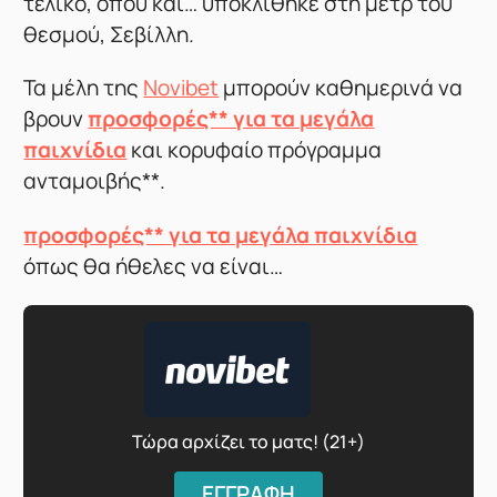
τελικό, όπου και… υποκλίθηκε στη μετρ του
θεσμού, Σεβίλλη.
Τα μέλη της
Novibet
μπορούν καθημερινά να
βρουν
προσφορές** για τα μεγάλα
παιχνίδια
και κορυφαίο πρόγραμμα
ανταμοιβής**.
προσφορές** για τα μεγάλα παιχνίδια
όπως θα ήθελες να είναι…
Τώρα αρχίζει το ματς! (21+)
ΕΓΓΡΑΦΗ