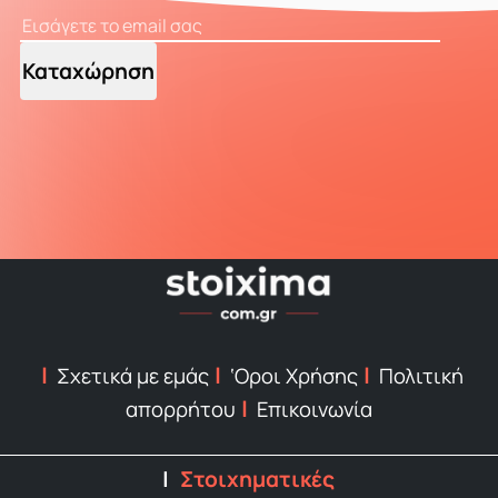
Καταχώρηση
Σχετικά με εμάς
‘Οροι Χρήσης
Πολιτική
απορρήτου
Επικοινωνία
Στοιχηματικές