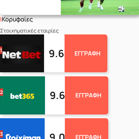
Κορυφαίες
Στοιχηματικές εταιρίες
9.6
1
ΕΓΓΡΑΦΗ
9.6
2
ΕΓΓΡΑΦΗ
9.0
3
ΕΓΓΡΑΦΗ