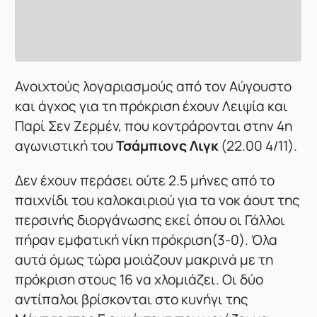
Α
νοιχτούς λογαριασμούς από τον Αύγουστο
και άγχος για τη πρόκριση έχουν Λειψία και
Παρί Σεν Ζερμέν, που κοντράρονται στην 4η
αγωνιστική του
Τσάμπιονς Λιγκ
(22.00 4/11).
Δεν έχουν περάσει ούτε 2.5 μήνες από το
παιχνίδι του καλοκαιριού για τα νοκ άουτ της
περσινής διοργάνωσης εκεί όπου οι Γάλλοι
πήραν εμφατική νίκη πρόκριση(3-0). Όλα
αυτά όμως τώρα μοιάζουν μακρινά με τη
πρόκριση στους 16 να χλομιάζει. Οι δύο
αντίπαλοι βρίσκονται στο κυνήγι της