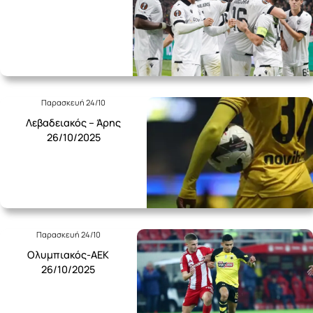
Παρασκευή 24/10
Λεβαδειακός – Άρης
26/10/2025
Παρασκευή 24/10
Ολυμπιακός-ΑΕΚ
26/10/2025