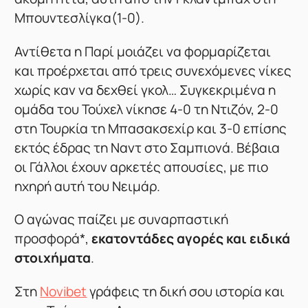
Μπουντεσλίγκα(1-0).
Αντίθετα η Παρί μοιάζει να φορμαρίζεται
και προέρχεται από τρεις συνεχόμενες νίκες
χωρίς καν να δεχθεί γκολ… Συγκεκριμένα η
ομάδα του Τούχελ νίκησε 4-0 τη Ντιζόν, 2-0
στη Τουρκία τη Μπασακσεχίρ και 3-0 επίσης
εκτός έδρας τη Ναντ στο Σαμπιονά. Βέβαια
οι Γάλλοι έχουν αρκετές απουσίες, με πιο
ηχηρή αυτή του Νειμάρ.
Ο αγώνας παίζει με συναρπαστική
προσφορά*,
εκατοντάδες αγορές και ειδικά
στοιχήματα
.
Στη
Novibet
γράφεις τη δική σου ιστορία και