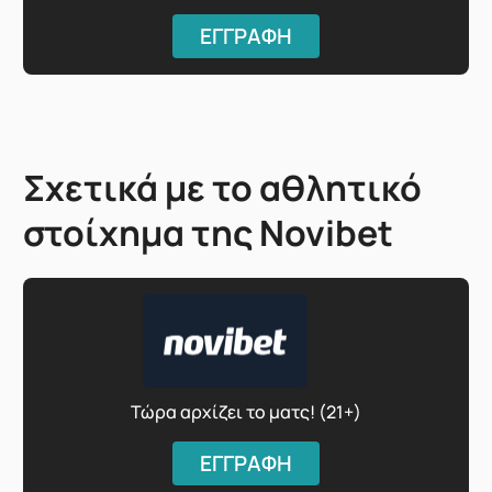
ΕΓΓΡΑΦΗ
Σχετικά με το αθλητικό
στοίχημα της Novibet
Τώρα αρχίζει το ματς! (21+)
ΕΓΓΡΑΦΗ