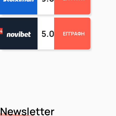
5.0
4
ΕΓΓΡΑΦΗ
Newsletter