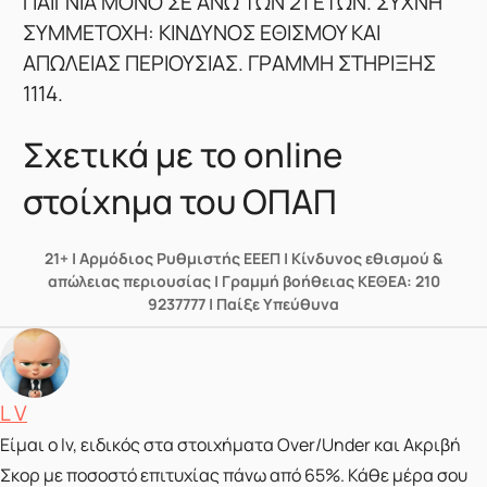
ΠΑΙΓΝΙΑ ΜΟΝΟ ΣΕ ΑΝΩ ΤΩΝ 21 ΕΤΩΝ. ΣΥΧΝΗ
ΣΥΜΜΕΤΟΧΗ: ΚΙΝΔΥΝΟΣ ΕΘΙΣΜΟΥ ΚΑΙ
ΑΠΩΛΕΙΑΣ ΠΕΡΙΟΥΣΙΑΣ. ΓΡΑΜΜΗ ΣΤΗΡΙΞΗΣ
1114.
Σχετικά με το online
στοίχημα του ΟΠΑΠ
21+ | Αρμόδιος Ρυθμιστής ΕΕΕΠ | Κίνδυνος εθισμού &
απώλειας περιουσίας | Γραμμή βοήθειας ΚΕΘΕΑ: 210
9237777 | Παίξε Υπεύθυνα
Posted by
L V
Είμαι ο lv, ειδικός στα στοιχήματα Over/Under και Ακριβή
Σκορ με ποσοστό επιτυχίας πάνω από 65%. Κάθε μέρα σου