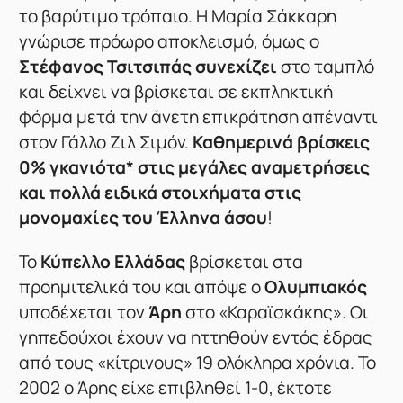
το βαρύτιμο τρόπαιο. Η Μαρία Σάκκαρη
γνώρισε πρόωρο αποκλεισμό, όμως ο
Στέφανος Τσιτσιπάς συνεχίζει
στο ταμπλό
και δείχνει να βρίσκεται σε εκπληκτική
φόρμα μετά την άνετη επικράτηση απέναντι
στον Γάλλο Ζιλ Σιμόν.
Καθημερινά βρίσκεις
0% γκανιότα* στις μεγάλες αναμετρήσεις
και πολλά ειδικά στοιχήματα στις
μονομαχίες του Έλληνα άσου
!
Το
Κύπελλο Ελλάδας
βρίσκεται στα
προημιτελικά του και απόψε ο
Ολυμπιακός
υποδέχεται τον
Άρη
στο «Καραϊσκάκης». Οι
γηπεδούχοι έχουν να ηττηθούν εντός έδρας
από τους «κίτρινους» 19 ολόκληρα χρόνια. Το
2002 ο Άρης είχε επιβληθεί 1-0, έκτοτε