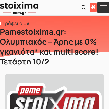
Skip to main content
🎁
To
Γράφει ο
L V
Pamestoixima.gr:
Ολυμπιακός – Άρης με 0%
γκανιότα* και multi score!
Τετάρτη 10/2