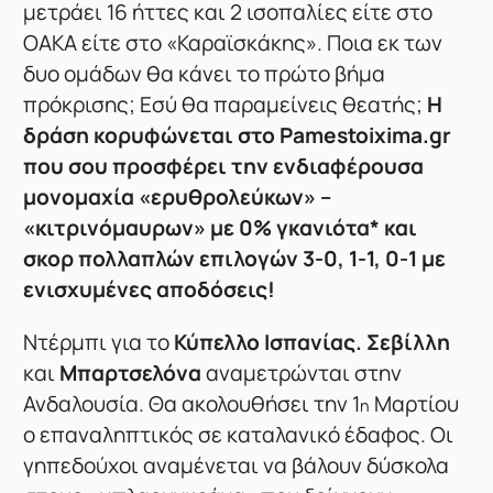
μετράει 16 ήττες και 2 ισοπαλίες είτε στο
ΟΑΚΑ είτε στο «Καραϊσκάκης». Ποια εκ των
δυο ομάδων θα κάνει το πρώτο βήμα
πρόκρισης; Εσύ θα παραμείνεις θεατής;
Η
δράση κορυφώνεται στο Pamestoixima.gr
που σου προσφέρει την ενδιαφέρουσα
μονομαχία «ερυθρολεύκων» –
«κιτρινόμαυρων» με 0% γκανιότα* και
σκορ πολλαπλών επιλογών 3-0, 1-1, 0-1 με
ενισχυμένες αποδόσεις!
Ντέρμπι για το
Κύπελλο Ισπανίας. Σεβίλλη
και
Μπαρτσελόνα
αναμετρώνται στην
Ανδαλουσία. Θα ακολουθήσει την 1
Μαρτίου
η
ο επαναληπτικός σε καταλανικό έδαφος. Οι
γηπεδούχοι αναμένεται να βάλουν δύσκολα