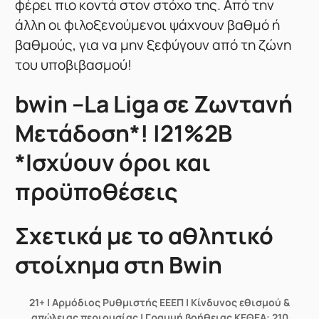
φέρει πιο κοντά στον στόχο της. Από την
άλλη οι φιλοξενούμενοι ψάχνουν βαθμό ή
βαθμούς, για να μην ξεφύγουν από τη ζώνη
του υποβιβασμού!
bwin –La Liga σε Ζωντανή
Μετάδοση*! |21%2B
*Ισχύουν όροι και
προϋποθέσεις
Σχετικά με το αθλητικό
στοίχημα στη Bwin
21+ | Αρμόδιος Ρυθμιστής ΕΕΕΠ | Κίνδυνος εθισμού &
απώλειας περιουσίας | Γραμμή βοήθειας ΚΕΘΕΑ: 210