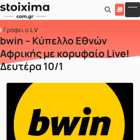
Skip to main content
🎁
To
Γράφει ο
L V
bwin – Κύπελλο Εθνών
Αφρικής με κορυφαίο Live!
Δευτέρα 10/1