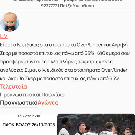
9237777 | Παίξε Υπεύθυνα
Posted by
L V
Είμαι ο lv, ειδικός στα στοιχήματα Over/Under και Ακριβή
Σκορ με ποσοστό επιτυχίας πάνω από 65%. Κάθε μέρα σου
προσφέρω σύντομες αλλά πλήρως τεκμηριωμένες
αναλύσεις.Είμαι ο lv, ειδικός στα στοιχήματα Over/Under
και Ακριβή Σκορ με ποσοστό επιτυχίας πάνω από 65%.
Τελευταία
Προγνωστικά και Παιχνίδια
Προγνωστικά
Αγώνες
Σάββατο 25/10
ΠΑΟΚ-ΒΟΛΟΣ 26/10/2025