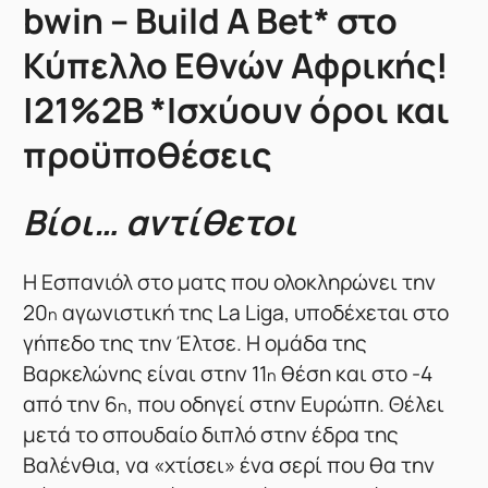
bwin – Build A Bet* στο
Κύπελλο Εθνών Αφρικής!
|21%2B *Ισχύουν όροι και
προϋποθέσεις
Βίοι… αντίθετοι
Η Εσπανιόλ στο ματς που ολοκληρώνει την
20
αγωνιστική της La Liga, υποδέχεται στο
η
γήπεδο της την Έλτσε. Η ομάδα της
Βαρκελώνης είναι στην 11
θέση και στο -4
η
από την 6
, που οδηγεί στην Ευρώπη. Θέλει
η
μετά το σπουδαίο διπλό στην έδρα της
Βαλένθια, να «χτίσει» ένα σερί που θα την