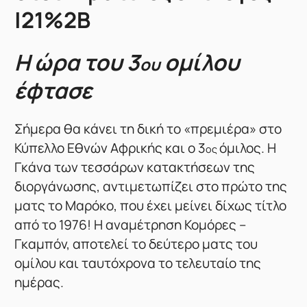
|21%2B
Η ώρα του 3
ομίλου
ου
έφτασε
Σήμερα θα κάνει τη δική το «πρεμιέρα» στο
Κύπελλο Εθνών Αφρικής και ο 3
όμιλος. Η
ος
Γκάνα των τεσσάρων κατακτήσεων της
διοργάνωσης, αντιμετωπίζει στο πρώτο της
ματς το Μαρόκο, που έχει μείνει δίχως τίτλο
από το 1976! Η αναμέτρηση Κομόρες –
Γκαμπόν, αποτελεί το δεύτερο ματς του
ομίλου και ταυτόχρονα το τελευταίο της
ημέρας.