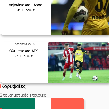
Λεβαδειακός – Άρης
26/10/2025
Παρασκευή 24/10
Ολυμπιακός-ΑΕΚ
26/10/2025
Κορυφαίες
Στοιχηματικές εταιρίες