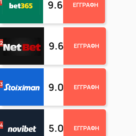
9.6
1
ΕΓΓΡΑΦΗ
9.6
2
ΕΓΓΡΑΦΗ
9.0
3
ΕΓΓΡΑΦΗ
5.0
4
ΕΓΓΡΑΦΗ