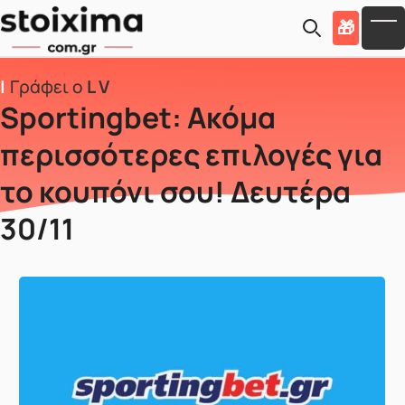
Skip to main content
🎁
To
Γράφει ο
L V
Sportingbet: Ακόμα
περισσότερες επιλογές για
το κουπόνι σου! Δευτέρα
30/11