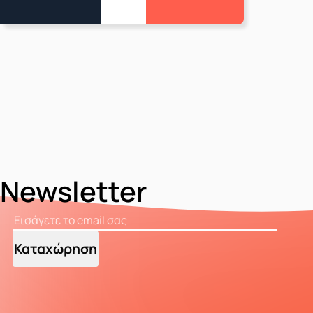
Newsletter
Καταχώρηση